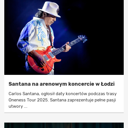
Santana na arenowym koncercie w Łodzi
Carlos Santana, ogłosił daty koncertów podczas trasy
Oneness Tour 2025. Santana zaprezentuje pełne pasji
utwory ...