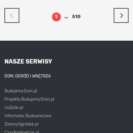
1
...
510
NASZE SERWISY
DOM, OGRÓD I WNĘTRZA
BudujemyDom.pl
Projekty.BudujemyDom.pl
CoZaIle.pl
Informator Budownictwa
ZielonyOgródek.pl
CzasNaWnetrze.pl