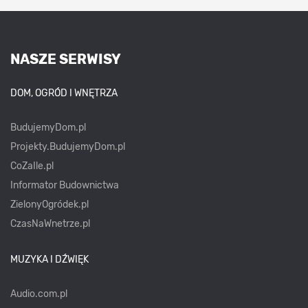
NASZE SERWISY
DOM, OGRÓD I WNĘTRZA
BudujemyDom.pl
Projekty.BudujemyDom.pl
CoZaIle.pl
Informator Budownictwa
ZielonyOgródek.pl
CzasNaWnetrze.pl
MUZYKA I DŹWIĘK
Audio.com.pl