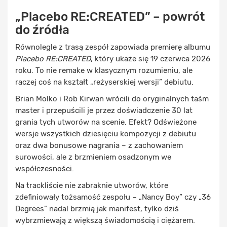
„Placebo RE:CREATED” – powrót
do źródła
Równolegle z trasą zespół zapowiada premierę albumu
Placebo RE:CREATED
, który ukaże się 19 czerwca 2026
roku. To nie remake w klasycznym rozumieniu, ale
raczej coś na kształt „reżyserskiej wersji” debiutu.
Brian Molko i Rob Kirwan wrócili do oryginalnych taśm
master i przepuścili je przez doświadczenie 30 lat
grania tych utworów na scenie. Efekt? Odświeżone
wersje wszystkich dziesięciu kompozycji z debiutu
oraz dwa bonusowe nagrania – z zachowaniem
surowości, ale z brzmieniem osadzonym we
współczesności.
Na trackliście nie zabraknie utworów, które
zdefiniowały tożsamość zespołu – „Nancy Boy” czy „36
Degrees” nadal brzmią jak manifest, tylko dziś
wybrzmiewają z większą świadomością i ciężarem.