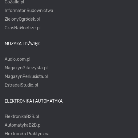
CoZaIle.pl
Informator Budownictwa
ZielonyOgródek.pl
CzasNaWnetrze.pl
MUZYKA I DŹWIĘK
Audio.com.pl
MagazynGitarzysta.pl
MagazynPerkusista.pl
EstradaiStudio.pl
ELEKTRONIKA I AUTOMATYKA
ElektronikaB2B.pl
AutomatykaB2B.pl
Elektronika Praktyczna