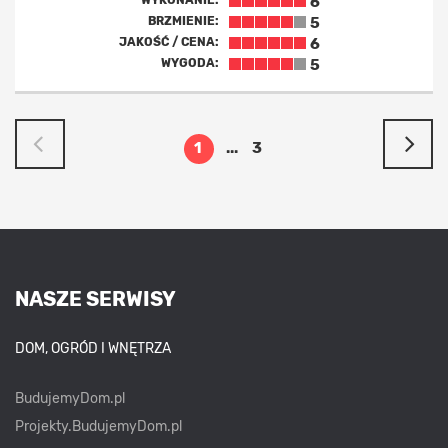
WYKONANIE:
6
BRZMIENIE:
5
JAKOŚĆ / CENA:
6
WYGODA:
5
1
...
3
NASZE SERWISY
DOM, OGRÓD I WNĘTRZA
BudujemyDom.pl
Projekty.BudujemyDom.pl