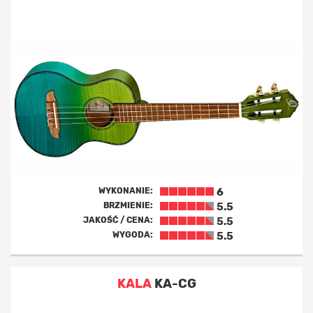
WYKONANIE:
6
BRZMIENIE:
5.5
JAKOŚĆ / CENA:
5.5
WYGODA:
5.5
KALA
KA-CG