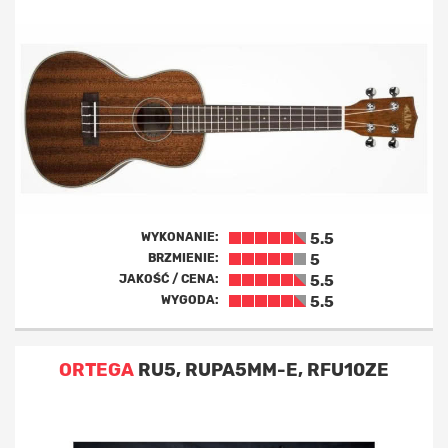
WYKONANIE:
5.5
BRZMIENIE:
5
JAKOŚĆ / CENA:
5.5
WYGODA:
5.5
ORTEGA
RU5, RUPA5MM-E, RFU10ZE