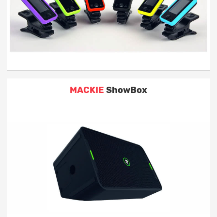
Gitara akustyczna / klasyczna
Gitara basowa
Gitara elektryczna
Kolumna
MACKIE
ShowBox
Wzmacniacz