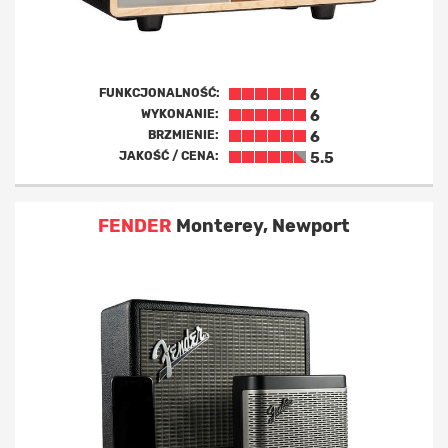
FUNKCJONALNOŚĆ:
6
WYKONANIE:
6
BRZMIENIE:
6
JAKOŚĆ / CENA:
5.5
FENDER
Monterey, Newport