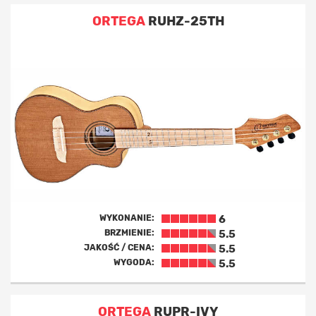
ORTEGA
RUHZ-25TH
WYKONANIE:
6
BRZMIENIE:
5.5
JAKOŚĆ / CENA:
5.5
WYGODA:
5.5
ORTEGA
RUPR-IVY