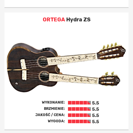
ORTEGA
Hydra ZS
WYKONANIE:
5.5
BRZMIENIE:
5.5
JAKOŚĆ / CENA:
5.5
WYGODA:
5.5