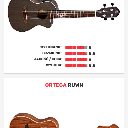
WYKONANIE:
5
BRZMIENIE:
5.5
JAKOŚĆ / CENA:
6
WYGODA:
5.5
ORTEGA
RUWN