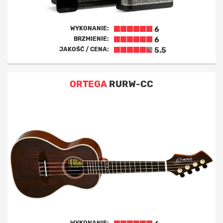
WYKONANIE:
6
BRZMIENIE:
6
JAKOŚĆ / CENA:
5.5
ORTEGA
RURW-CC