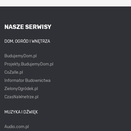
NASZE SERWISY
DOM, OGRÓD I WNĘTRZA
BudujemyDom.pl
Projekty.BudujemyDom.pl
CoZaIle.pl
Informator Budownictwa
ZielonyOgródek.pl
CzasNaWnetrze.pl
MUZYKA I DŹWIĘK
Audio.com.pl