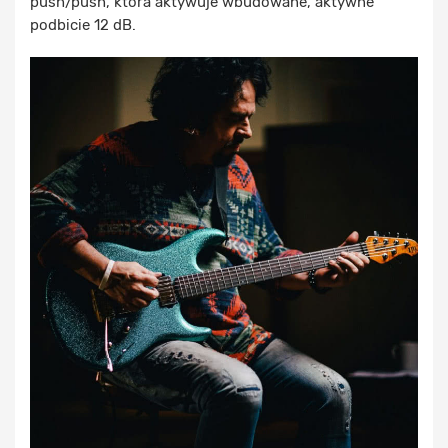
push/push, która aktywuje wbudowane, aktywne
podbicie 12 dB.