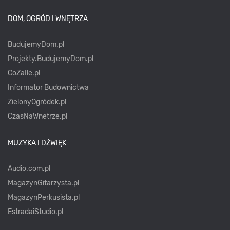
DOM, OGRÓD I WNĘTRZA
BudujemyDom.pl
Projekty.BudujemyDom.pl
CoZaIle.pl
Informator Budownictwa
ZielonyOgródek.pl
CzasNaWnetrze.pl
MUZYKA I DŹWIĘK
Audio.com.pl
MagazynGitarzysta.pl
MagazynPerkusista.pl
EstradaiStudio.pl