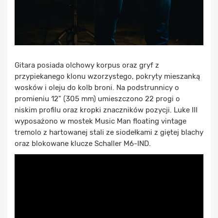
Gitara posiada olchowy korpus oraz gryf z
przypiekanego klonu wzorzystego, pokryty mieszanką
wosków i oleju do kolb broni. Na podstrunnicy o
promieniu 12" (305 mm) umieszczono 22 progi o
niskim profilu oraz kropki znaczników pozycji. Luke III
wyposażono w mostek Music Man floating vintage
tremolo z hartowanej stali ze siodełkami z giętej blachy
oraz blokowane klucze Schaller M6-IND.