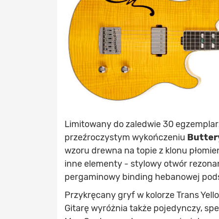
Limitowany do zaledwie 30 egzempla
przeźroczystym wykończeniu
Butter
wzoru drewna na topie z klonu płomie
inne elementy - stylowy otwór rezon
pergaminowy binding hebanowej podst
Przykręcany gryf w kolorze Trans Yel
Gitarę wyróżnia także pojedynczy, sp