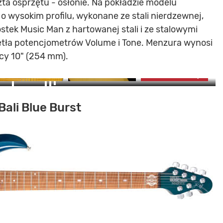
a osprzętu - osłonie. Na pokładzie modelu
 wysokim profilu, wykonane ze stali nierdzewnej,
tek Music Man z hartowanej stali i ze stalowymi
ętła potencjometrów Volume i Tone. Menzura wynosi
7
cy 10" (254 mm).
zdjęć
ZOBACZ GALERIĘ
OBACZ ZDJĘCIA (7)
Bali Blue Burst