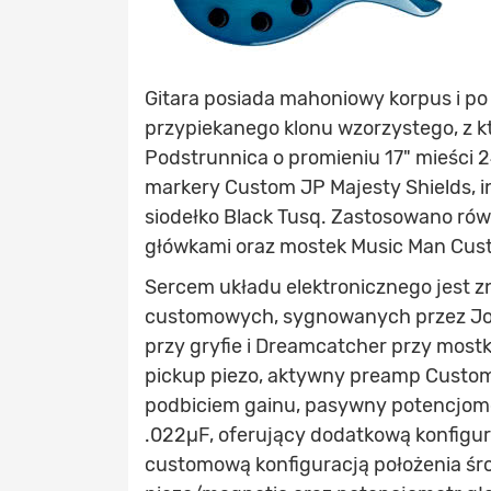
Gitara posiada mahoniowy korpus i po
przypiekanego klonu wzorzystego, z 
Podstrunnica o promieniu 17" mieści 2
markery Custom JP Majesty Shields, i
siodełko Black Tusq. Zastosowano ró
główkami oraz mostek Music Man Cust
Sercem układu elektronicznego jest z
customowych, sygnowanych przez Jo
przy gryfie i Dreamcatcher przy most
pickup piezo, aktywny preamp Custom
podbiciem gainu, pasywny potencjo
.022µF, oferujący dodatkową konfigur
customową konfiguracją położenia śro