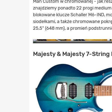
Man Custom w chromowanej - jak reszt
znajdziemy ponadto 22 progi medium o
blokowane klucze Schaller M6-IND, mos
siodełkami, a także chromowane pokr
25,5" (648 mm), a promień podstrunni
Z
Majesty & Majesty 7-String 