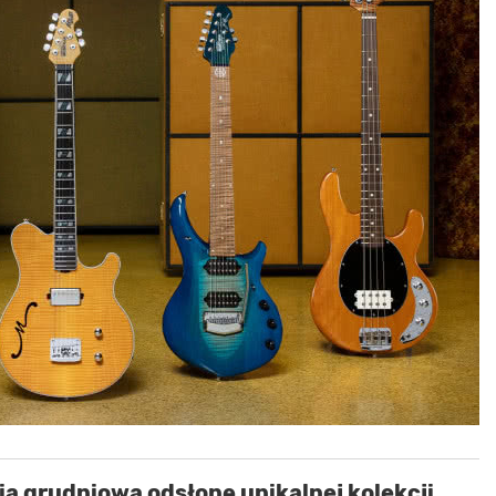
ia grudniową odsłonę unikalnej kolekcji