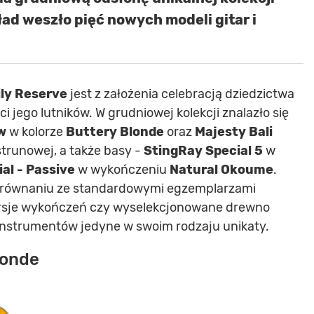
kład weszło pięć nowych modeli gitar i
ily Reserve
jest z założenia celebracją dziedzictwa
 jego lutników. W grudniowej kolekcji znalazło się
w
w kolorze
Buttery Blonde
oraz
Majesty Bali
strunowej, a także basy -
StingRay Special 5
w
al - Passive
w wykończeniu
Natural Okoume
.
 porównaniu ze standardowymi egzemplarzami
wersje wykończeń czy wyselekcjonowane drewno
 instrumentów jedyne w swoim rodzaju unikaty.
londe