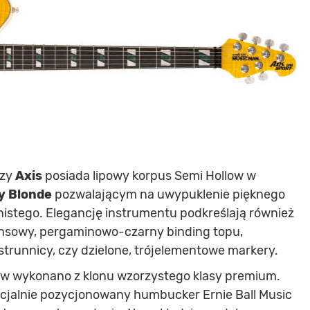
rzy
Axis
posiada lipowy korpus Semi Hollow w
y Blonde
pozwalającym na uwypuklenie pięknego
nistego. Elegancję instrumentu podkreślają również
ansowy, pergaminowo-czarny binding topu,
runnicy, czy dzielone, trójelementowe markery.
low wykonano z klonu wzorzystego klasy premium.
ecjalnie pozycjonowany humbucker Ernie Ball Music