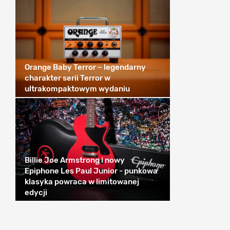
Orange Baby Terror – legendarny
charakter serii Terror w
ultrakompaktowym wydaniu
Billie Joe Armstrong i nowy
Epiphone Les Paul Junior - punkowa
klasyka powraca w limitowanej
edycji