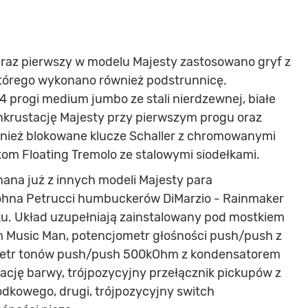
 raz pierwszy w modelu Majesty zastosowano gryf z
którego wykonano również podstrunnicę.
4 progi medium jumbo ze stali nierdzewnej, białe
nkrustację Majesty przy pierwszym progu oraz
wnież blokowane klucze Schaller z chromowanymi
om Floating Tremolo ze stalowymi siodełkami.
nana już z innych modeli Majesty para
hna Petrucci humbuckerów DiMarzio - Rainmaker
ku. Układ uzupełniają zainstalowany pod mostkiem
 Music Man, potencjometr głośności push/push z
metr tonów push/push 500kOhm z kondensatorem
ację barwy, trójpozycyjny przełącznik pickupów z
dkowego, drugi, trójpozycyjny switch
11