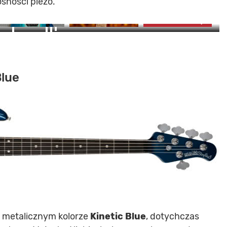
śności piezo.
zdjęć
ZOBACZ GALERIĘ
BACZ ZDJĘCIA (11)
Blue
 metalicznym kolorze
Kinetic Blue
, dotychczas