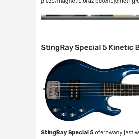
piezo/magnetic oraz potencjometr gło
ZO
StingRay Special 5 Kinetic 
StingRay Special 5
oferowany jest w