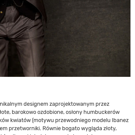
unikalnym designem zaprojektowanym przez
 złote, barokowo ozdobione, osłony humbuckerów
łatków kwiatów (motywu przewodniego modelu Ibanez
rem przetworniki. Równie bogato wygląda złoty,