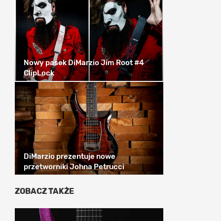
Nowy pasek DiMarzio Jim Root #4
ClipLock
DiMarzio prezentuje nowe
przetworniki Johna Petrucci
ZOBACZ TAKŻE