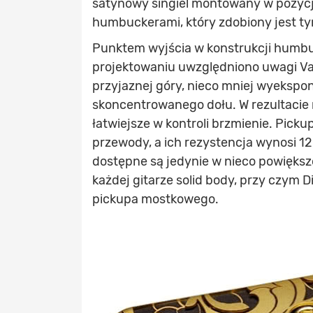
satynowy singiel montowany w pozycj
humbuckerami, który zdobiony jest 
Punktem wyjścia w konstrukcji humbu
projektowaniu uwzględniono uwagi Vaia
przyjaznej góry, nieco mniej wyeksp
skoncentrowanego dołu. W rezultacie m
łatwiejsze w kontroli brzmienie. Pic
przewody, a ich rezystencja wynosi 1
dostępne są jedynie w nieco powięk
każdej gitarze solid body, przy czym 
pickupa mostkowego.