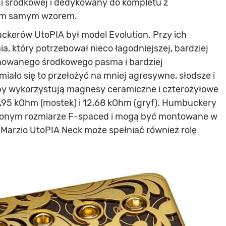
i środkowej i dedykowany do kompletu z
tym samym wzorem.
ckerów UtoPIA był model Evolution. Przy ich
, który potrzebował nieco łagodniejszej, bardziej
onowanego środkowego pasma i bardziej
iało się to przełożyć na mniej agresywne, słodsze i
kupy wykorzystują magnesy ceramiczne i czterożyłowe
2,95 kOhm (mostek) i 12,68 kOhm (gryf). Humbuckery
szonym rozmiarze F-spaced i mogą być montowane w
DiMarzio UtoPIA Neck może spełniać również rolę