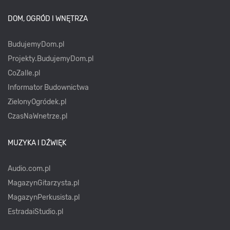
DOM, OGRÓD I WNĘTRZA
BudujemyDom.pl
Projekty.BudujemyDom.pl
CoZaIle.pl
Informator Budownictwa
ZielonyOgródek.pl
CzasNaWnetrze.pl
MUZYKA I DŹWIĘK
Audio.com.pl
MagazynGitarzysta.pl
MagazynPerkusista.pl
EstradaiStudio.pl