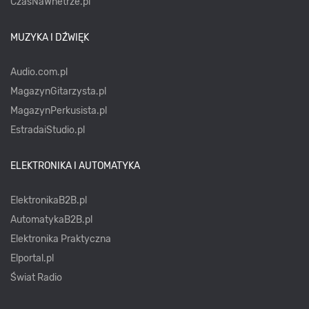
CzasNaWnetrze.pl
MUZYKA I DŹWIĘK
Audio.com.pl
MagazynGitarzysta.pl
MagazynPerkusista.pl
EstradaiStudio.pl
ELEKTRONIKA I AUTOMATYKA
ElektronikaB2B.pl
AutomatykaB2B.pl
Elektronika Praktyczna
Elportal.pl
Świat Radio