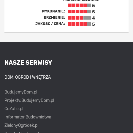
FUNKCJONALNOŚĆ:
5
WYKONANIE:
5
BRZMIENIE:
4
JAKOŚĆ / CENA:
5
NASZE SERWISY
DOM, OGRÓD I WNĘTRZA
BudujemyDom.pl
Projekty.BudujemyDom.pl
CoZaIle.pl
Informator Budownictwa
ZielonyOgródek.pl