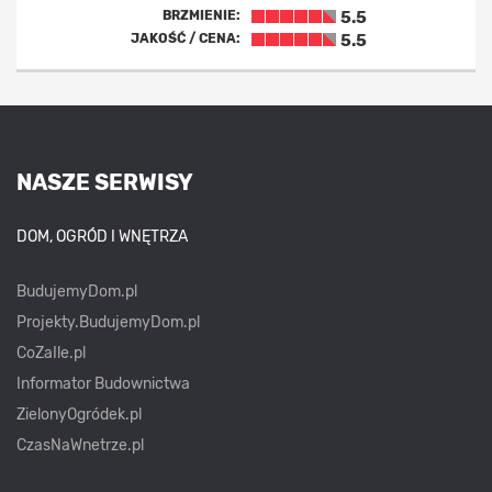
BRZMIENIE:
5.5
JAKOŚĆ / CENA:
5.5
NASZE SERWISY
DOM, OGRÓD I WNĘTRZA
BudujemyDom.pl
Projekty.BudujemyDom.pl
CoZaIle.pl
Informator Budownictwa
ZielonyOgródek.pl
CzasNaWnetrze.pl