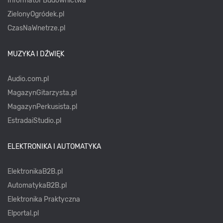
Informator Budownictwa
ZielonyOgródek.pl
CzasNaWnetrze.pl
MUZYKA I DŹWIĘK
Audio.com.pl
MagazynGitarzysta.pl
MagazynPerkusista.pl
EstradaiStudio.pl
ELEKTRONIKA I AUTOMATYKA
ElektronikaB2B.pl
AutomatykaB2B.pl
Elektronika Praktyczna
Elportal.pl