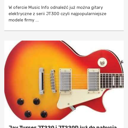
W ofercie Music Info odnaleźć już można gitary
elektryczne z serii JT300 czyli najpopularniejsze
modele firmy ...
Jay Turser JT220 i JT220D już do nabycia