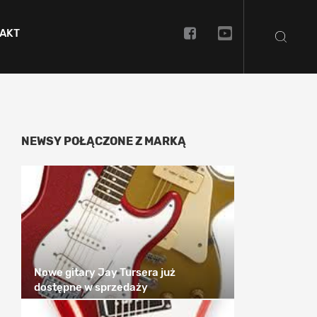
AKT
NEWSY POŁĄCZONE Z MARKĄ
Nowe gitary Jay Tursera już
dostępne w sprzedaży