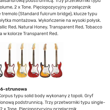
 palisandrową podstrunnicą. Trzy przetworniki typu
Volume, 2 x Tone. Pięciopozycyjny przełącznik
 tremolo (Standard fulcrum bridge), klucze typu
płytka montażowa. Wykończenie na wysoki połysk.
etallic Red, Natural Honey, Transparent Red, Tobacco
a w kolorze Transparent Red.
a 6-strunowa
Korpus typu solid body wykonany z topoli. Gryf
klonową podstrunnicą. Trzy przetworniki typu single-
 2 x Tone. Pięciopozycyjny przełącznik