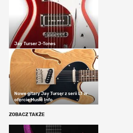
Jay Turser J-Tones
Nowe gitary Jay Turser z serii LT w
ofercie Music Info
ZOBACZ TAKŻE