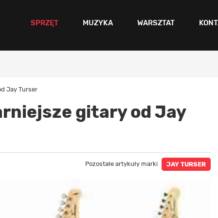
SPRZĘT
MUZYKA
WARSZTAT
KONT
od Jay Turser
rniejsze gitary od Jay
Pozostałe artykuły marki
JAY TURSER