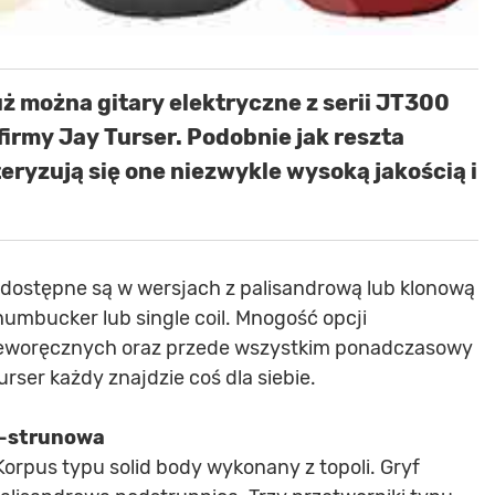
uż można gitary elektryczne z serii JT300
firmy Jay Turser. Podobnie jak reszta
eryzują się one niezwykle wysoką jakością i
dostępne są w wersjach z palisandrową lub klonową
umbucker lub single coil. Mnogość opcji
 leworęcznych oraz przede wszystkim ponadczasowy
urser każdy znajdzie coś dla siebie.
6-strunowa
Korpus typu solid body wykonany z topoli. Gryf