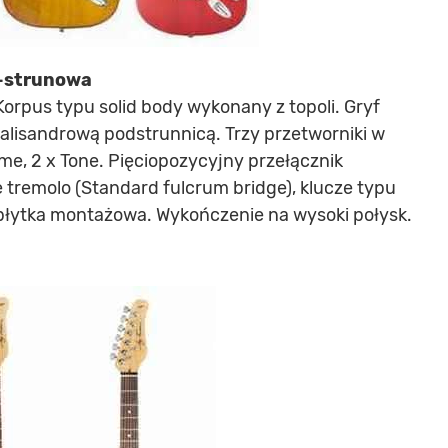
6-strunowa
Korpus typu solid body wykonany z topoli. Gryf
 palisandrową podstrunnicą. Trzy przetworniki w
me, 2 x Tone. Pięciopozycyjny przełącznik
 tremolo (Standard fulcrum bridge), klucze typu
płytka montażowa. Wykończenie na wysoki połysk.