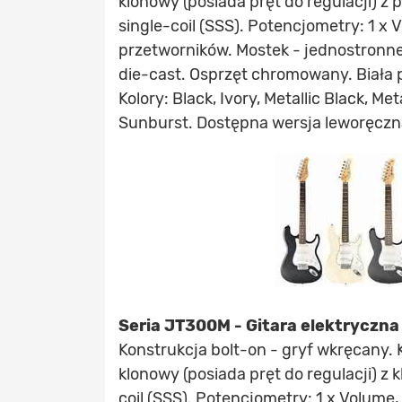
klonowy (posiada pręt do regulacji) z
single-coil (SSS). Potencjometry: 1 x 
przetworników. Mostek - jednostronne
die-cast. Osprzęt chromowany. Biała 
Kolory: Black, Ivory, Metallic Black, M
Sunburst. Dostępna wersja leworęczn
Seria JT300M - Gitara elektryczn
Konstrukcja bolt-on - gryf wkręcany. 
klonowy (posiada pręt do regulacji) z 
coil (SSS). Potencjometry: 1 x Volume,