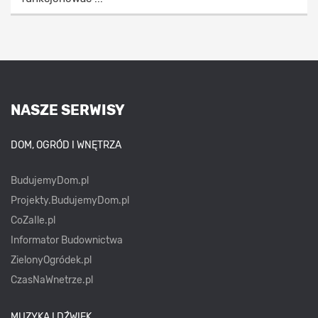
NASZE SERWISY
DOM, OGRÓD I WNĘTRZA
BudujemyDom.pl
Projekty.BudujemyDom.pl
CoZaIle.pl
Informator Budownictwa
ZielonyOgródek.pl
CzasNaWnetrze.pl
MUZYKA I DŹWIĘK