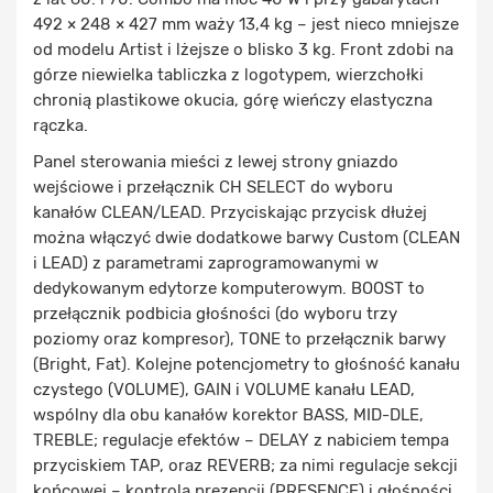
492 × 248 × 427 mm waży 13,4 kg – jest nieco mniejsze
od modelu Artist i lżejsze o blisko 3 kg. Front zdobi na
górze niewielka tabliczka z logotypem, wierzchołki
chronią plastikowe okucia, górę wieńczy elastyczna
rączka.
Panel sterowania mieści z lewej strony gniazdo
wejściowe i przełącznik CH SELECT do wyboru
kanałów CLEAN/LEAD. Przyciskając przycisk dłużej
można włączyć dwie dodatkowe barwy Custom (CLEAN
i LEAD) z parametrami zaprogramowanymi w
dedykowanym edytorze komputerowym. BOOST to
przełącznik podbicia głośności (do wyboru trzy
poziomy oraz kompresor), TONE to przełącznik barwy
(Bright, Fat). Kolejne potencjometry to głośność kanału
czystego (VOLUME), GAIN i VOLUME kanału LEAD,
wspólny dla obu kanałów korektor BASS, MID-DLE,
TREBLE; regulacje efektów – DELAY z nabiciem tempa
przyciskiem TAP, oraz REVERB; za nimi regulacje sekcji
końcowej – kontrola prezencji (PRESENCE) i głośności