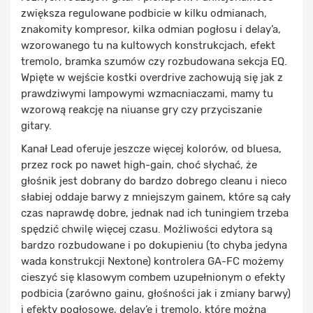
zwiększa regulowane podbicie w kilku odmianach,
znakomity kompresor, kilka odmian pogłosu i delay’a,
wzorowanego tu na kultowych konstrukcjach, efekt
tremolo, bramka szumów czy rozbudowana sekcja EQ.
Wpięte w wejście kostki overdrive zachowują się jak z
prawdziwymi lampowymi wzmacniaczami, mamy tu
wzorową reakcję na niuanse gry czy przyciszanie
gitary.
Kanał Lead oferuje jeszcze więcej kolorów, od bluesa,
przez rock po nawet high-gain, choć słychać, że
głośnik jest dobrany do bardzo dobrego cleanu i nieco
słabiej oddaje barwy z mniejszym gainem, które są cały
czas naprawdę dobre, jednak nad ich tuningiem trzeba
spędzić chwilę więcej czasu. Możliwości edytora są
bardzo rozbudowane i po dokupieniu (to chyba jedyna
wada konstrukcji Nextone) kontrolera GA-FC możemy
cieszyć się klasowym combem uzupełnionym o efekty
podbicia (zarówno gainu, głośności jak i zmiany barwy)
i efekty pogłosowe, delay’e i tremolo, które można