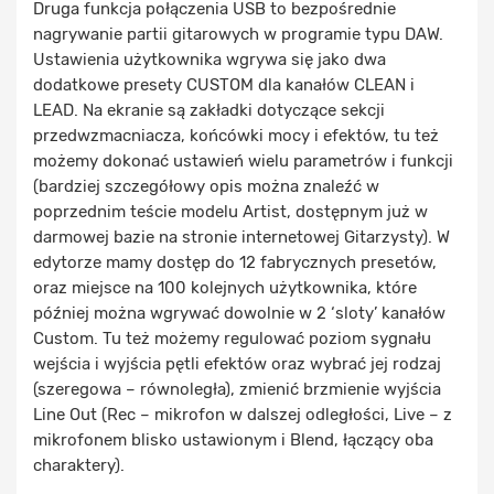
Druga funkcja połączenia USB to bezpośrednie
nagrywanie partii gitarowych w programie typu DAW.
Ustawienia użytkownika wgrywa się jako dwa
dodatkowe presety CUSTOM dla kanałów CLEAN i
LEAD. Na ekranie są zakładki dotyczące sekcji
przedwzmacniacza, końcówki mocy i efektów, tu też
możemy dokonać ustawień wielu parametrów i funkcji
(bardziej szczegółowy opis można znaleźć w
poprzednim teście modelu Artist, dostępnym już w
darmowej bazie na stronie internetowej Gitarzysty). W
edytorze mamy dostęp do 12 fabrycznych presetów,
oraz miejsce na 100 kolejnych użytkownika, które
później można wgrywać dowolnie w 2 ‘sloty’ kanałów
Custom. Tu też możemy regulować poziom sygnału
wejścia i wyjścia pętli efektów oraz wybrać jej rodzaj
(szeregowa – równoległa), zmienić brzmienie wyjścia
Line Out (Rec – mikrofon w dalszej odległości, Live – z
mikrofonem blisko ustawionym i Blend, łączący oba
charaktery).