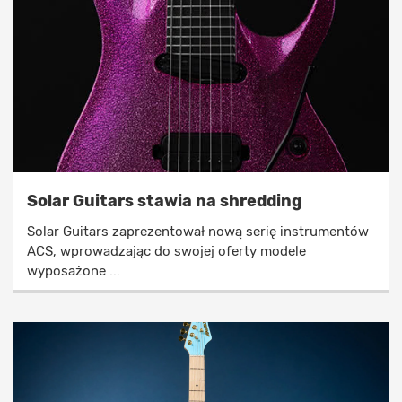
Solar Guitars stawia na shredding
Solar Guitars zaprezentował nową serię instrumentów
ACS, wprowadzając do swojej oferty modele
wyposażone ...