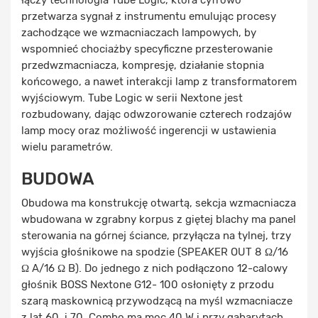
łączy technologia Tube Logic, która cyfrowo
przetwarza sygnał z instrumentu emulując procesy
zachodzące we wzmacniaczach lampowych, by
wspomnieć chociażby specyficzne przesterowanie
przedwzmacniacza, kompresję, działanie stopnia
końcowego, a nawet interakcji lamp z transformatorem
wyjściowym. Tube Logic w serii Nextone jest
rozbudowany, dając odwzorowanie czterech rodzajów
lamp mocy oraz możliwość ingerencji w ustawienia
wielu parametrów.
BUDOWA
Obudowa ma konstrukcję otwartą, sekcja wzmacniacza
wbudowana w zgrabny korpus z giętej blachy ma panel
sterowania na górnej ściance, przyłącza na tylnej, trzy
wyjścia głośnikowe na spodzie (SPEAKER OUT 8 Ω/16
Ω A/16 Ω B). Do jednego z nich podłączono 12-calowy
głośnik BOSS Nextone G12- 100 osłonięty z przodu
szarą maskownicą przywodzącą na myśl wzmacniacze
z lat 60. i 70. Combo ma moc 40 W i przy gabarytach