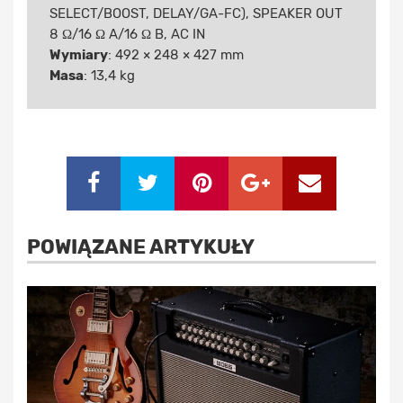
SELECT/BOOST, DELAY/GA-FC), SPEAKER OUT
8 Ω/16 Ω A/16 Ω B, AC IN
Wymiary
: 492 × 248 × 427 mm
Masa
: 13,4 kg
POWIĄZANE ARTYKUŁY