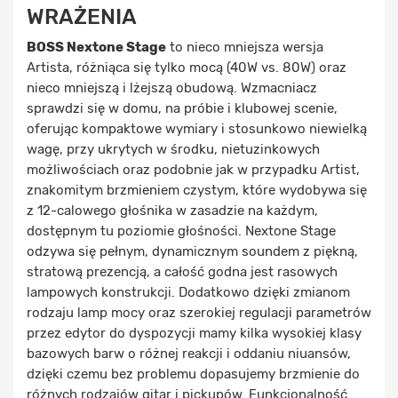
WRAŻENIA
BOSS Nextone Stage
to nieco mniejsza wersja
Artista, różniąca się tylko mocą (40W vs. 80W) oraz
nieco mniejszą i lżejszą obudową. Wzmacniacz
sprawdzi się w domu, na próbie i klubowej scenie,
oferując kompaktowe wymiary i stosunkowo niewielką
wagę, przy ukrytych w środku, nietuzinkowych
możliwościach oraz podobnie jak w przypadku Artist,
znakomitym brzmieniem czystym, które wydobywa się
z 12-calowego głośnika w zasadzie na każdym,
dostępnym tu poziomie głośności. Nextone Stage
odzywa się pełnym, dynamicznym soundem z piękną,
stratową prezencją, a całość godna jest rasowych
lampowych konstrukcji. Dodatkowo dzięki zmianom
rodzaju lamp mocy oraz szerokiej regulacji parametrów
przez edytor do dyspozycji mamy kilka wysokiej klasy
bazowych barw o różnej reakcji i oddaniu niuansów,
dzięki czemu bez problemu dopasujemy brzmienie do
różnych rodzajów gitar i pickupów. Funkcjonalność