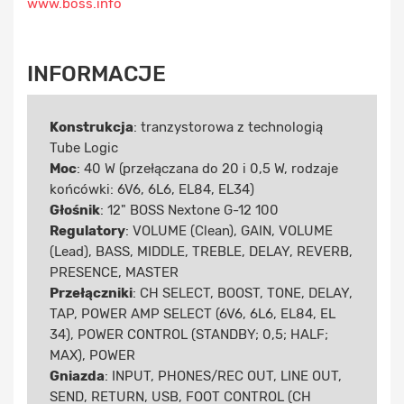
www.boss.info
INFORMACJE
Konstrukcja
: tranzystorowa z technologią
Tube Logic
Moc
: 40 W (przełączana do 20 i 0,5 W, rodzaje
końcówki: 6V6, 6L6, EL84, EL34)
Głośnik
: 12" BOSS Nextone G-12 100
Regulatory
: VOLUME (Clean), GAIN, VOLUME
(Lead), BASS, MIDDLE, TREBLE, DELAY, REVERB,
PRESENCE, MASTER
Przełączniki
: CH SELECT, BOOST, TONE, DELAY,
TAP, POWER AMP SELECT (6V6, 6L6, EL84, EL
34), POWER CONTROL (STANDBY; 0,5; HALF;
MAX), POWER
Gniazda
: INPUT, PHONES/REC OUT, LINE OUT,
SEND, RETURN, USB, FOOT CONTROL (CH