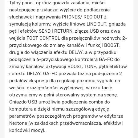
Tylny panel, oprócz gniazda zasilania, mieści
następujące przyłącza: wyjście do podłączenia
słuchawek i nagrywania PHONES/ REC OUT z
symulacją kolumny, wyjście liniowe LINE OUT, gniazda
pętli efektów SEND i RETURN, złącze USB oraz dwa
wejścia FOOT CONTROL dla przełączników nożnych: 2-
przyciskowego do zmiany kanałów i funkcji BOOST,
drugie do włączenia efektu DELAY, a w przypadku
podłączenia 6-przyciskowego kontrolera GA-FC do
zmiany kanałów, aktywacji BOOST, TONE, pętli efektów
i efektu DELAY. GA-FC pozwala też na podłączenie 2
pedałów ekspresji dla regulacji poziomu sygnału na
wejściu oraz głośności wyjściowej, w rezultacie
otrzymujemy w pełni sterowalny system na scenę.
Gniazdo USB umożliwia podłączenia comba do
komputera a dzięki niemu szczegółową edycję
parametrów poszczególnych programów w edytorze
Nextone (w zakładkach przedwzmacniacza, efektów i
końcówki mocy).