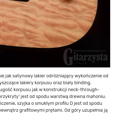
ie jak satynowy lakier odróżniający wykończenie od
szczące lakiery korpusu oraz biały binding.
ługość korpusu jak w konstrukcji neck-through-
‘przykryty’ jest od spodu warstwą drewna mahoniu.
zenie, szyjka o smukłym profilu D jest od spodu
ewnątrz grafitowymi prętami. Od góry uzupełnia ją