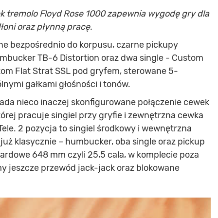
ek tremolo Floyd Rose 1000 zapewnia wygodę gry dla
łoni oraz płynną pracę.
ne bezpośrednio do korpusu, czarne pickupy
bucker TB-6 Distortion oraz dwa single - Custom
tom Flat Strat SSL pod gryfem, sterowane 5-
nymi gałkami głośności i tonów.
ada nieco inaczej skonfigurowane połączenie cewek
órej pracuje singiel przy gryfie i zewnętrzna cewka
Tele. 2 pozycja to singiel środkowy i wewnętrzna
 już klasycznie – humbucker, oba single oraz pickup
ardowe 648 mm czyli 25,5 cala, w komplecie poza
y jeszcze przewód jack-jack oraz blokowane