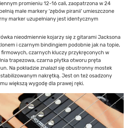
ennym promieniu 12-16 cali, zaopatrzona w 24
pełnią małe markery ‘zębów piranii’ umieszczone
órny marker uzupełniany jest identycznym
łówka nieodmiennie kojarzy się z gitarami Jacksona
onem i czarnym bindingiem podobnie jak na topie,
ć firmowych, czarnych kluczy przykręconych w
łnia trapezowa, czarna płytka otworu pręta
un. Na pokładzie znalazł się obustronny mostek
 stabilizowanym nakrętką. Jest on też osadzony
temu większą wygodę dla prawej ręki.