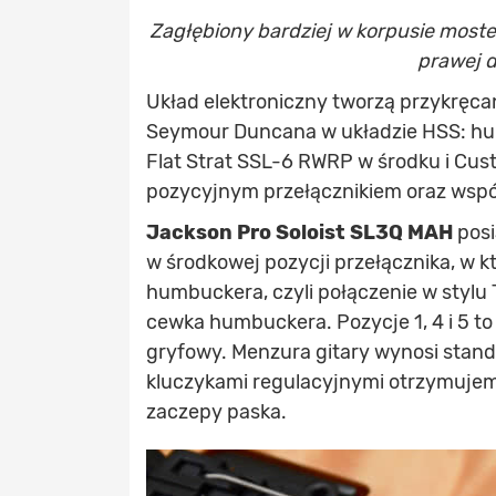
Zagłębiony bardziej w korpusie most
prawej d
Układ elektroniczny tworzą przykręca
Seymour Duncana w układzie HSS: hum
Flat Strat SSL-6 RWRP w środku i Cus
pozycyjnym przełącznikiem oraz wspól
Jackson Pro Soloist SL3Q MAH
posi
w środkowej pozycji przełącznika, w kt
humbuckera, czyli połączenie w stylu 
cewka humbuckera. Pozycje 1, 4 i 5 to
gryfowy. Menzura gitary wynosi stand
kluczykami regulacyjnymi otrzymujem
zaczepy paska.