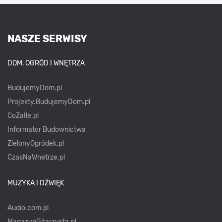
NASZE SERWISY
DOM, OGRÓD I WNĘTRZA
BudujemyDom.pl
Projekty.BudujemyDom.pl
CoZaIle.pl
Informator Budownictwa
ZielonyOgródek.pl
CzasNaWnetrze.pl
MUZYKA I DŹWIĘK
Audio.com.pl
MagazynGitarzysta.pl