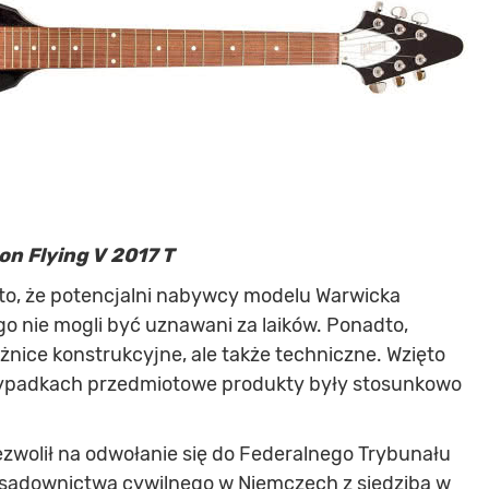
on Flying V 2017 T
to, że potencjalni nabywcy modelu Warwicka
ego nie mogli być uznawani za laików. Ponadto,
óżnice konstrukcyjne, ale także techniczne. Wzięto
zypadkach przedmiotowe produkty były stosunkowo
olił na odwołanie się do Federalnego Trybunału
a sądownictwa cywilnego w Niemczech z siedzibą w