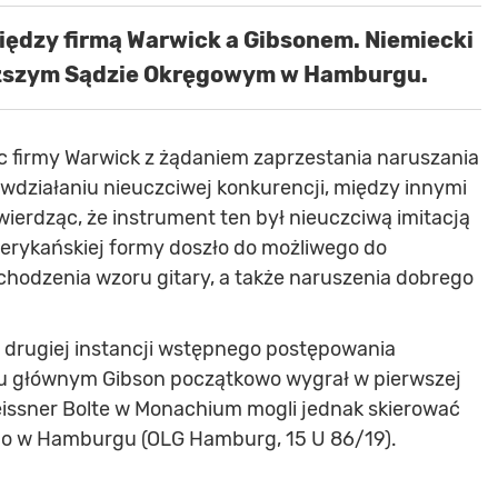
między firmą Warwick a Gibsonem. Niemiecki
yższym Sądzie Okręgowym w Hamburgu.
c firmy Warwick z żądaniem zaprzestania naruszania
iwdziałaniu nieuczciwej konkurencji, między innymi
wierdząc, że instrument ten był nieuczciwą imitacją
erykańskiej formy doszło do możliwego do
chodzenia wzoru gitary, a także naruszenia dobrego
i drugiej instancji wstępnego postępowania
 głównym Gibson początkowo wygrał w pierwszej
Meissner Bolte w Monachium mogli jednak skierować
o w Hamburgu (OLG Hamburg, 15 U 86/19).