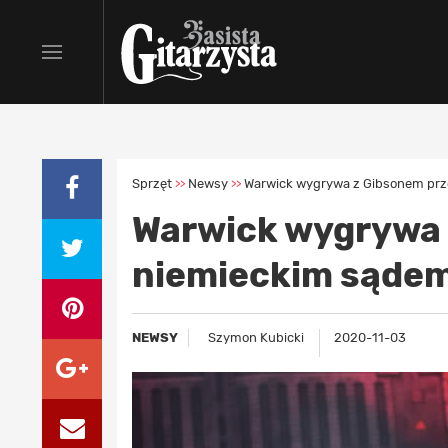
Sprzęt
Newsy
Warwick wygrywa z Gibsonem pr
>>
>>
Warwick wygrywa 
niemieckim sąde
NEWSY
Szymon Kubicki
2020-11-03