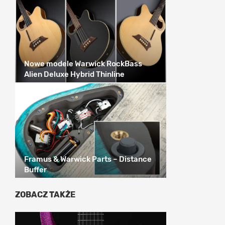
Nowe modele Warwick RockBass
Alien Deluxe Hybrid Thinline
Framus & Warwick Parts – Distance
Buffer
ZOBACZ TAKŻE