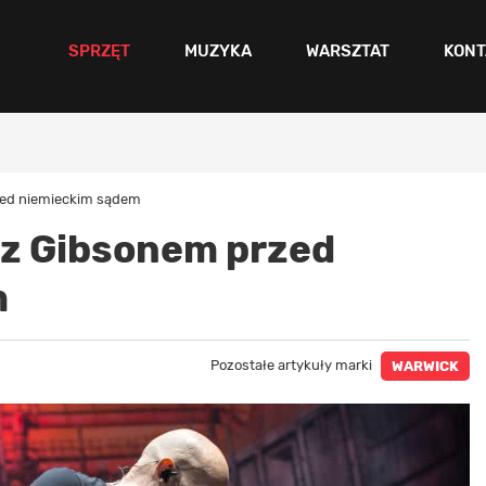
SPRZĘT
MUZYKA
WARSZTAT
KONT
zed niemieckim sądem
z Gibsonem przed
m
Pozostałe artykuły marki
WARWICK