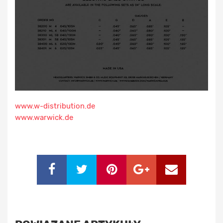
www.w-distribution.de
www.warwick.de