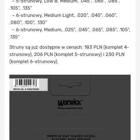
– 5-strunowy, Low B, Medium, .045", .065", .085",
.105", .135"
– 6-strunowy, Medium Light, .020", .040", .060",
.080", .100", .130"
– 6-strunowy, Medium, .025", .045", .065", .085", .105",
.135"
Struny są już dostępne w cenach: 183 PLN (komplet 4-
strunowy), 206 PLN (komplet 5-strunowy) i 230 PLN
(komplet 6-strunowy).