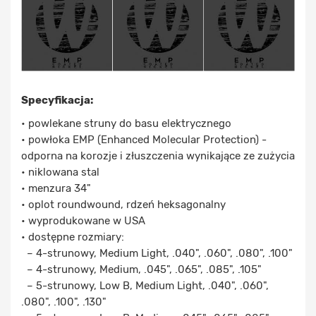
Specyfikacja:
• powlekane struny do basu elektrycznego
• powłoka EMP (Enhanced Molecular Protection) -
odporna na korozje i złuszczenia wynikające ze zużycia
• niklowana stal
• menzura 34"
• oplot roundwound, rdzeń heksagonalny
• wyprodukowane w USA
• dostępne rozmiary:
– 4-strunowy, Medium Light, .040", .060", .080", .100"
– 4-strunowy, Medium, .045", .065", .085", .105"
– 5-strunowy, Low B, Medium Light, .040", .060",
.080", .100", .130"