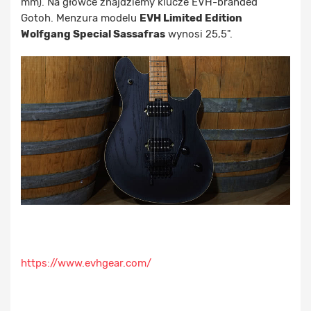
mm). Na główce znajdziemy klucze EVH-branded
Gotoh. Menzura modelu
EVH Limited Edition
Wolfgang Special Sassafras
wynosi 25,5".
https://www.evhgear.com/