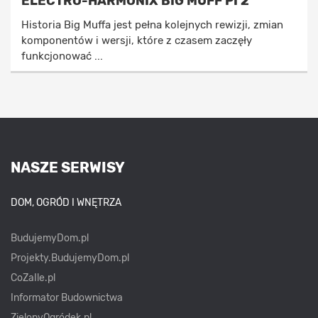
ELECTRO-HARMONIX BIG MUFF PI 2
Historia Big Muffa jest pełna kolejnych rewizji, zmian
komponentów i wersji, które z czasem zaczęły
funkcjonować ...
NASZE SERWISY
DOM, OGRÓD I WNĘTRZA
BudujemyDom.pl
Projekty.BudujemyDom.pl
CoZaIle.pl
Informator Budownictwa
ZielonyOgródek.pl