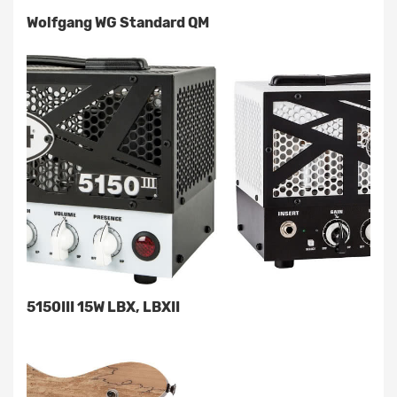
Wolfgang WG Standard QM
5150III 15W LBX, LBXII