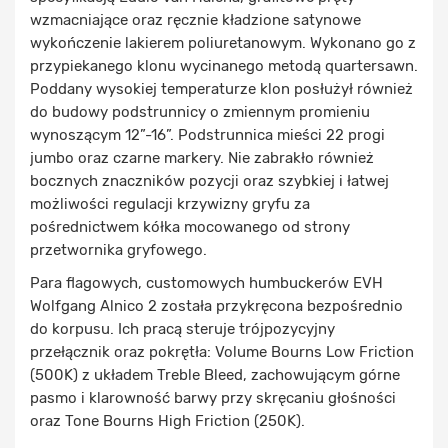
wzmacniające oraz ręcznie kładzione satynowe
wykończenie lakierem poliuretanowym. Wykonano go z
przypiekanego klonu wycinanego metodą quartersawn.
Poddany wysokiej temperaturze klon posłużył również
do budowy podstrunnicy o zmiennym promieniu
wynoszącym 12”-16”. Podstrunnica mieści 22 progi
jumbo oraz czarne markery. Nie zabrakło również
bocznych znaczników pozycji oraz szybkiej i łatwej
możliwości regulacji krzywizny gryfu za
pośrednictwem kółka mocowanego od strony
przetwornika gryfowego.
Para flagowych, customowych humbuckerów EVH
Wolfgang Alnico 2 została przykręcona bezpośrednio
do korpusu. Ich pracą steruje trójpozycyjny
przełącznik oraz pokrętła: Volume Bourns Low Friction
(500K) z układem Treble Bleed, zachowującym górne
pasmo i klarowność barwy przy skręcaniu głośności
oraz Tone Bourns High Friction (250K).