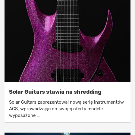
Solar Guitars stawia na shredding
Solar Guitars zaprezentował nową serię instrumentów
ACS, wprowadzając do swojej oferty modele
wyposażone ...