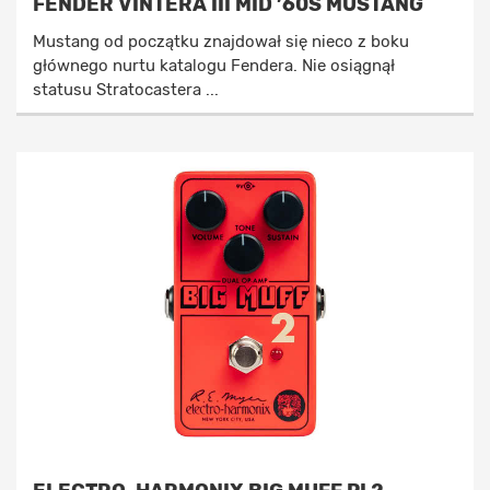
FENDER VINTERA III MID ’60S MUSTANG
Mustang od początku znajdował się nieco z boku
głównego nurtu katalogu Fendera. Nie osiągnął
statusu Stratocastera ...