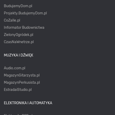
BudujemyDom.pl
Projekty.BudujemyDom.pl
CoZaIle.pl
Informator Budownictwa
ZielonyOgródek.pl
CzasNaWnetrze.pl
MUZYKA I DŹWIĘK
Audio.com.pl
MagazynGitarzysta.pl
MagazynPerkusista.pl
EstradaiStudio.pl
ELEKTRONIKA I AUTOMATYKA