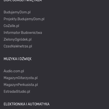
DOM, OGRÓD I WNĘTRZA
BudujemyDom.pl
Projekty.BudujemyDom.pl
CoZaIle.pl
Informator Budownictwa
ZielonyOgródek.pl
CzasNaWnetrze.pl
MUZYKA I DŹWIĘK
Audio.com.pl
MagazynGitarzysta.pl
MagazynPerkusista.pl
EstradaiStudio.pl
ELEKTRONIKA I AUTOMATYKA