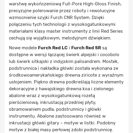
warstwę wykończeniową Full-Pore High-Gloss Finish,
precyzyjne polerowanie przez roboty i rewolucyjne
wzmocnienie szyjki Furch CNR System. Dzięki
połączeniu tych technologii z wysokogatunkowymi
materiałami klasy master instrumenty z linii Red Series
cechują się wyjątkowym, melodyjnym dźwiękiem.
Nowe modele
Furch Red LC
i
Furch Red SR
są
dostępne w wersji łączącej świerk alpejski i cocobolo
lub świerk sitkajski z indyjskim palisandrem. Mostek,
podstrunnica i nakładka główki została wykonana ze
środkowoamerykańskiego drewna ziricote z wyraźnym
usłojeniem. Piękno drewna podkreślają liczne elementy
dekoracyjne z hawajskiego drewna koa i zielonego
abalone wraz z wysokogatunkową rozetą
pierścieniową, inkrustacją przedniej płyty,
obramowaniem pudła, podstrunnicy i główki
instrumentu. Abalone zastosowano również w
inkrustacji główki gitary – motyw w listki. Podobny
motyw z białej masy perłowej zdobi podstrunnicę.