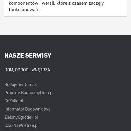
komponentów i wersji, które z czasem zaczęły
funkcjonować ...
NASZE SERWISY
DOM, OGRÓD I WNĘTRZA
BudujemyDom.pl
Projekty.BudujemyDom.pl
CoZaIle.pl
Informator Budownictwa
ZielonyOgródek.pl
CzasNaWnetrze.pl