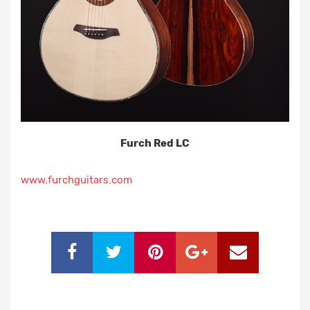
Furch Red LC
www.furchguitars.com