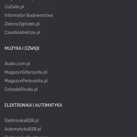
CoZaIle.pl
Informator Budownictwa
ZielonyOgródek.pl
CzasNaWnetrze.pl
MUZYKA I DŹWIĘK
Audio.com.pl
MagazynGitarzysta.pl
MagazynPerkusista.pl
EstradaiStudio.pl
ELEKTRONIKA I AUTOMATYKA
ElektronikaB2B.pl
AutomatykaB2B.pl