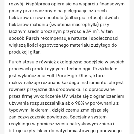
rozwój. Współpraca opiera się na wsparciu finansowym
gminy przeznaczonym na pielęgnację czterech
hektarów drzew cocobolo (dalbergia retusa) i dwóch
hektarów mahoniu (swietenia macrophylla) przy
3
łącznym średniorocznym przyroście 39 m
. W ten
sposób
Furch
rekompensuje naturze i społeczności
większą ilości egzotycznego materiału zużytego do
produkcji gitar.
Furch stosuje również ekologiczne podejście w swoich
procesach produkcyjnych i technologii. Przykładem
jest wykończenie Full-Pore High-Gloss, które
maksymalizuje rezonans każdego instrumentu, ale jest
również przyjazne dla środowiska. To opracowane
przez firmę wykończenie UV wiąże się z ograniczeniem
używania rozpuszczalnika aż o 98% w porównaniu z
typowymi lakierami, dzięki czemu zmniejsza się
zanieczyszczenie powietrza. Specjalny system
recyklingu w pomieszczeniu natryskowym zbiera i
filtruje użyty lakier do natychmiastowego ponownego