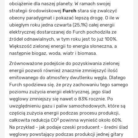
obciążenie dla naszej planety. W ramach swojej
strategii środowiskowej
Furch
stara się zwalczyć
obecny paradygmat i pokazać lepszą drogę. O ile w
ubiegłym roku jedna czwarta (25,1%) całej energii
elektrycznej dostarczanej do Furch pochodziła ze
źródeł odnawialnych, w tym roku jest to już 100%.
Większość zielonej energii to energia słoneczna, a
następnie biogaz, woda, wiatr i biomasa.
Zrównoważone podejście do pozyskiwania zielonej
energii pozwoli również znacznie zmniejszyć ilość
emitowanego do atmosfery dwutlenku węgla. Dlatego
Furch spodziewa się, że przy zachowaniu tego samego
poziomu zużycia energii elektrycznej, jego ślad
węglowy zmniejszy się nawet o 83% rocznie. Po
uwzględnieniu gazu i paliw samochodowych, które są
częścią zużycia energii podczas procesu produkcji,
2
całkowita redukcja CO
powinna wynieść około 60%.
Na przykład - jak podaje czeski producent - średni ślad
węglowy powstający podczas produkcji jednej gitary