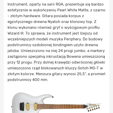
Instrument, oparty na serii RGA, prezentuje się bardzo
estetycznie w wykończeniu Pearl White Matte, z czarno
- złotym hardware. Gitara posiada korpus z
egzotycznego drewna Nyatoh oraz klonowy top. Z
klonu wykonano również gryf o wyścigowym profilu
Wizard III. To sprawia, że instrument jest lżejszy od
wcześniejszych modeli muzyka Periphery. Do budowy
podstrunnicy ozdobionej bindingiem użyto drewna
jatoba. Umieszczono na niej 24 progi jumbo, a markery
zastąpiono specjalną inkrustacją Bowena umieszczoną
przy 12 progu. Przy dolnej krawędzi odwróconej główki
umieszczono rząd blokowanych kluczy Gotoh MG-T w
złotym kolorze. Menzura gitary wynosi 25,5", a promień
podstrunnicy 400 mm.