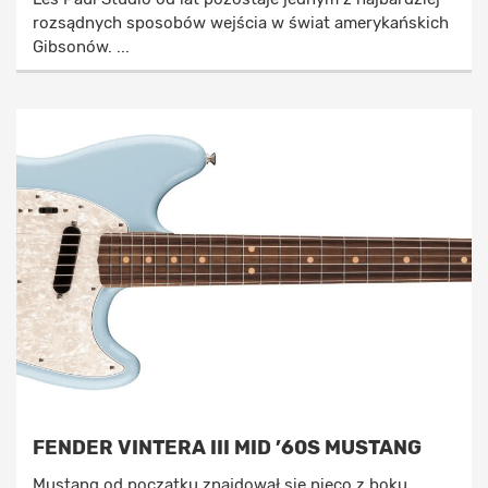
rozsądnych sposobów wejścia w świat amerykańskich
Gibsonów. ...
FENDER VINTERA III MID ’60S MUSTANG
Mustang od początku znajdował się nieco z boku