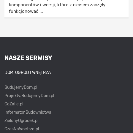
komponentów i wersji, które z czasem zaczęły
funkcjonować ...
NASZE SERWISY
DOM, OGRÓD I WNĘTRZA
BudujemyDom.pl
Projekty.BudujemyDom.pl
CoZaIle.pl
Informator Budownictwa
ZielonyOgródek.pl
CzasNaWnetrze.pl