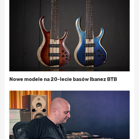
Nowe modele na 20-lecie basów Ibanez BTB