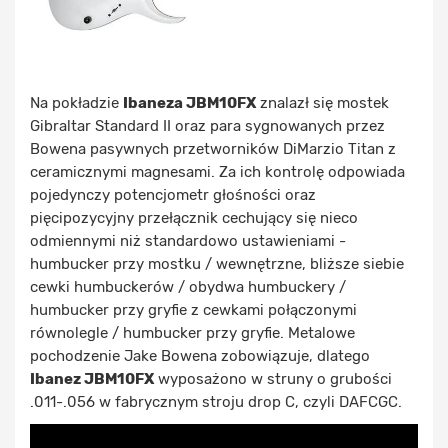
Na pokładzie
Ibaneza JBM10FX
znalazł się mostek
Gibraltar Standard II oraz para sygnowanych przez
Bowena pasywnych przetworników DiMarzio Titan z
ceramicznymi magnesami. Za ich kontrolę odpowiada
pojedynczy potencjometr głośności oraz
pięcipozycyjny przełącznik cechujący się nieco
odmiennymi niż standardowo ustawieniami -
humbucker przy mostku / wewnętrzne, bliższe siebie
cewki humbuckerów / obydwa humbuckery /
humbucker przy gryfie z cewkami połączonymi
równolegle / humbucker przy gryfie. Metalowe
pochodzenie Jake Bowena zobowiązuje, dlatego
Ibanez JBM10FX
wyposażono w struny o grubości
.011-.056 w fabrycznym stroju drop C, czyli DAFCGC.