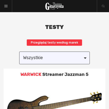
TESTY
Przeglądaj testy według marek
Wszystkie
Akcesoria
WARWICK
Streamer Jazzman 5
Efekty
Elektronika
Gitara akustyczna / klasyczna