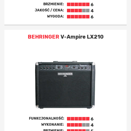
BRZMIENIE:
6
JAKOŚĆ / CENA:
4
WYGODA:
6
BEHRINGER
V-Ampire LX210
FUNKCJONALNOŚĆ:
6
WYKONANIE:
4
BRZMIENIE: