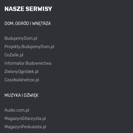
NASZE SERWISY
DOM, OGRÓD I WNĘTRZA
BudujemyDom.pl
Projekty.BudujemyDom.pl
CoZaIle.pl
Informator Budownictwa
ZielonyOgródek.pl
CzasNaWnetrze.pl
MUZYKA I DŹWIĘK
Audio.com.pl
MagazynGitarzysta.pl
MagazynPerkusista.pl