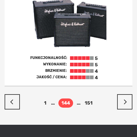
FUNKCJONALNOŚĆ:
5
WYKONANIE:
5
BRZMIENIE:
4
JAKOŚĆ / CENA:
4
1
...
144
...
151