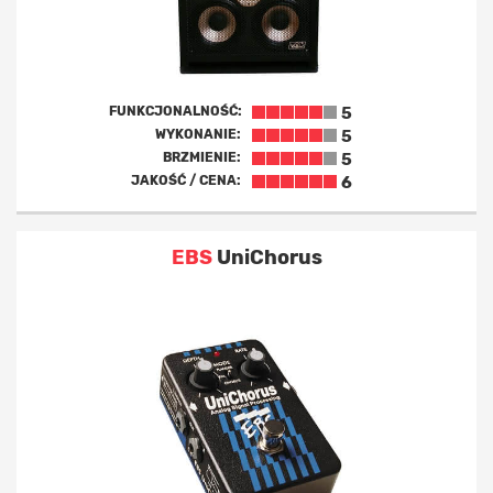
FUNKCJONALNOŚĆ:
5
WYKONANIE:
5
BRZMIENIE:
5
JAKOŚĆ / CENA:
6
EBS
UniChorus