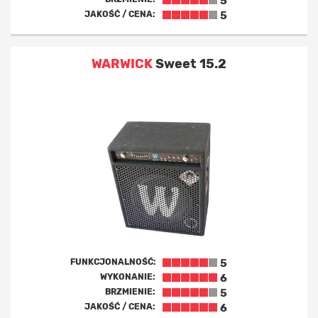
5
JAKOŚĆ / CENA:
5
WARWICK
Sweet 15.2
FUNKCJONALNOŚĆ:
5
WYKONANIE:
6
BRZMIENIE:
5
JAKOŚĆ / CENA:
6