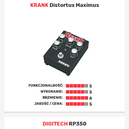
KRANK
Distortus Maximus
FUNKCJONALNOŚĆ:
5
WYKONANIE:
5
BRZMIENIE:
6
JAKOŚĆ / CENA:
5
DIGITECH
RP350