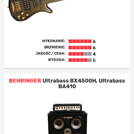
Gitara basowa
Gitara elektryczna
Kolumna
WYKONANIE:
6
BRZMIENIE:
6
Wzmacniacz
JAKOŚĆ / CENA:
4
WYGODA:
5
Pozostałe
BEHRINGER
Ultrabass BX4500H, Ultrabass
BA410