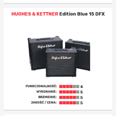
HUGHES & KETTNER
Edition Blue 15 DFX
FUNKCJONALNOŚĆ:
4
WYKONANIE:
5
BRZMIENIE:
5
JAKOŚĆ / CENA:
5