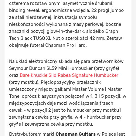
czterema rozstawionymi asymetrycznie śrubami,
binding reveal, ergonomiczne wcięcia, 22 progi jumbo
ze stali nierdzewnej, inkrustacja symbolu
nieskończoności wykonana z masy perłowej, boczne
znaczniki pozycji glow-in-the-dark, siodełko Graph
Tech Black TUSQ XL Nut o szerokości 42 mm. Zestaw
obejmuje futerał Chapman Pro Hard.
Na układ elektroniczny składa się para przetworników
Seymour Duncan SL59 Mini Humbucker (przy gryfie)
oraz
Bare Knuckle Silo Rabea Signature Humbucker
(przy mostku). Pięciopozycyjny przełącznik
umieszczony między gałkami Master Volume i Master
Tone, oprócz klasycznych połączeń w 1, 3 i 5 pozycji, w
międzypozycjach daje możliwość łączenia trzech
cewek - w pozycji 2 jest to humbucker przy mostku i
zewnętrzna cewka przy gryfie, w 4 - humbucker przy
gryfie i zewnętrzna cewka przy mostku.
Dystrybutorem marki
Chapman Guitars
w Polsce jest