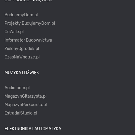
BudujemyDom.pl
Projekty.BudujemyDom.pl
CoZaIle.pl
Informator Budownictwa
ZielonyOgródek.pl
CzasNaWnetrze.pl
MUZYKA I DŹWIĘK
Audio.com.pl
MagazynGitarzysta.pl
MagazynPerkusista.pl
EstradaiStudio.pl
ELEKTRONIKA I AUTOMATYKA