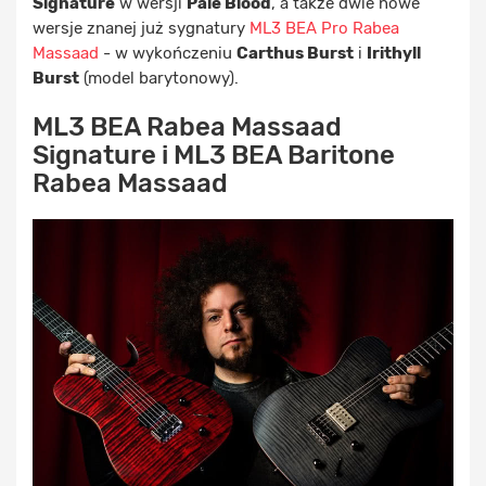
Signature
w wersji
Pale Blood
, a także dwie nowe
wersje znanej już sygnatury
ML3 BEA Pro Rabea
Massaad
- w wykończeniu
Carthus Burst
i
Irithyll
Burst
(model barytonowy).
ML3 BEA Rabea Massaad
Signature i ML3 BEA Baritone
Rabea Massaad