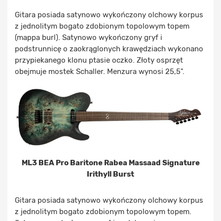
Gitara posiada satynowo wykończony olchowy korpus
z jednolitym bogato zdobionym topolowym topem
(mappa burl). Satynowo wykończony gryf i
podstrunnicę o zaokrąglonych krawędziach wykonano
przypiekanego klonu ptasie oczko. Złoty osprzęt
obejmuje mostek Schaller. Menzura wynosi 25,5".
ML3 BEA Pro Baritone Rabea Massaad Signature
Irithyll Burst
Gitara posiada satynowo wykończony olchowy korpus
z jednolitym bogato zdobionym topolowym topem.