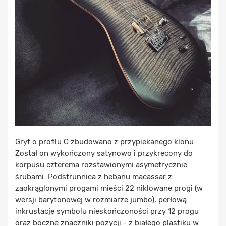
Gryf o profilu C zbudowano z przypiekanego klonu.
Został on wykończony satynowo i przykręcony do
korpusu czterema rozstawionymi asymetrycznie
śrubami. Podstrunnica z hebanu macassar z
zaokrąglonymi progami mieści 22 niklowane progi (w
wersji barytonowej w rozmiarze jumbo), perłową
inkrustację symbolu nieskończoności przy 12 progu
oraz boczne znaczniki pozycji - z białego plastiku w