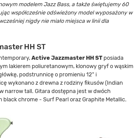
nowym modelem Jazz Bass, a także świętujemy 60
rując współcześnie odświeżony model wyposażony w
ześniej nigdy nie miało miejsca w linii dla
master HH ST
ontemporary,
Active Jazzmaster HH ST
posiada
cym lakierem poliuretanowym, klonowy gryf o wąskim
główkę, podstrunnicę o promieniu 12" i
cę wykonano z drewna z rodziny fikusów (Indian
ów narrow tall. Gitara dostępna jest w dwóch
black chrome - Surf Pearl oraz Graphite Metallic.