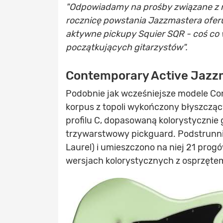
"Odpowiadamy na prośby związane z 
rocznicę powstania Jazzmastera ofe
aktywne pickupy Squier SQR - coś co wc
początkujących gitarzystów".
Contemporary Active Jazz
Podobnie jak wcześniejsze modele C
korpus z topoli wykończony błyszczą
profilu C, dopasowaną kolorystycznie 
trzywarstwowy pickguard. Podstrunni
Laurel) i umieszczono na niej 21 prog
wersjach kolorystycznych z osprzętem 