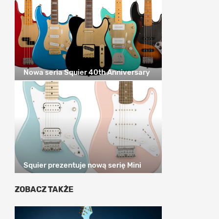
Nowa seria Squier 40th Anniversary
Squier prezentuje nową serię Mini
ZOBACZ TAKŻE