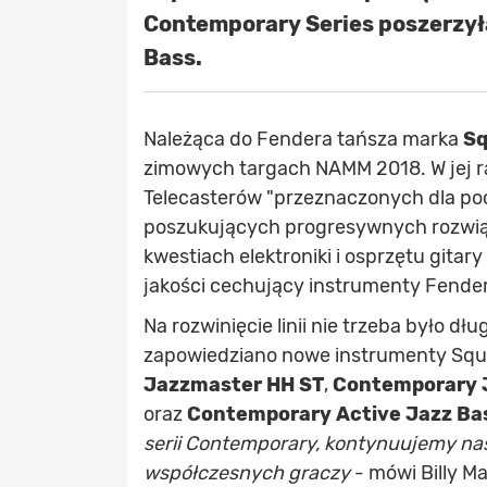
Contemporary Series poszerzyła
Bass.
Należąca do Fendera tańsza marka
Sq
zimowych targach NAMM 2018. W jej ra
Telecasterów "przeznaczonych dla po
poszukujących progresywnych rozwiąza
kwestiach elektroniki i osprzętu gitary
jakości cechujący instrumenty Fendera
Na rozwinięcie linii nie trzeba było d
zapowiedziano nowe instrumenty Squ
Jazzmaster HH ST
,
Contemporary 
oraz
Contemporary Active Jazz Ba
serii Contemporary, kontynuujemy na
współczesnych graczy
- mówi Billy Ma