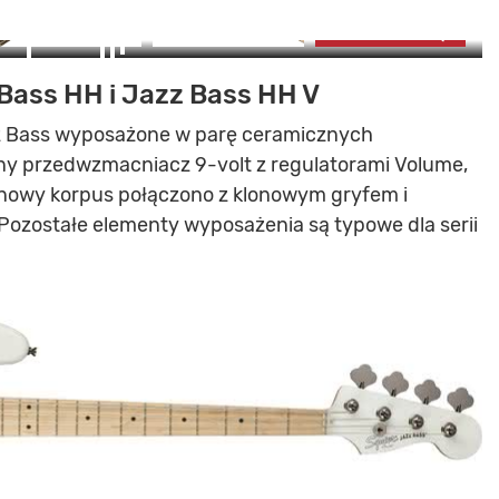
zdjęć
ZOBACZ GALERIĘ
Bass HH i Jazz Bass HH V
OBACZ ZDJĘCIA (8)
azz Bass wyposażone w parę ceramicznych
y przedwzmacniacz 9-volt z regulatorami Volume,
ionowy korpus połączono z klonowym gryfem i
ozostałe elementy wyposażenia są typowe dla serii