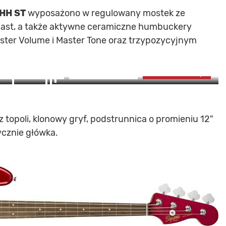
 HH ST
wyposażono w regulowany mostek ze
Cast, a także aktywne ceramiczne humbuckery
ster Volume i Master Tone oraz trzypozycyjnym
8
zdjęć
ZOBACZ GALERIĘ
OBACZ ZDJĘCIA (8)
z topoli, klonowy gryf, podstrunnica o promieniu 12"
ycznie główka.