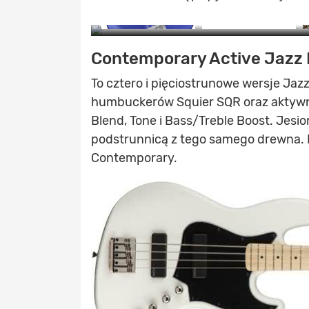
Contemporary Active Jazz 
Z
To cztero i pięciostrunowe wersje J
humbuckerów Squier SQR oraz aktywn
Blend, Tone i Bass/Treble Boost. Jes
podstrunnicą z tego samego drewna. P
Contemporary.