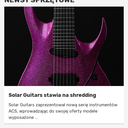
Solar Guitars stawia na shredding
Solar Guitars zaprezentował nową serię instrumentów
ACS, wprowadzając do swojej oferty modele
wyposażone ...