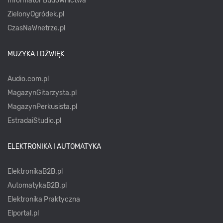
Informator Budownictwa
ZielonyOgródek.pl
CzasNaWnetrze.pl
MUZYKA I DŹWIĘK
Audio.com.pl
MagazynGitarzysta.pl
MagazynPerkusista.pl
EstradaiStudio.pl
ELEKTRONIKA I AUTOMATYKA
ElektronikaB2B.pl
AutomatykaB2B.pl
Elektronika Praktyczna
Elportal.pl