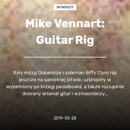
WYWIADY
Mike Vennart:
Guitar Rig
Były mózg Oceansize i sideman Biffy Clyro raz
jeszcze na samotnej bitwie, uzbrojony w
wypełniony po brzegi pedalboard, a także rozsądnie
dobrany arsenał gitar i wzmacniaczy...
2019-05-28