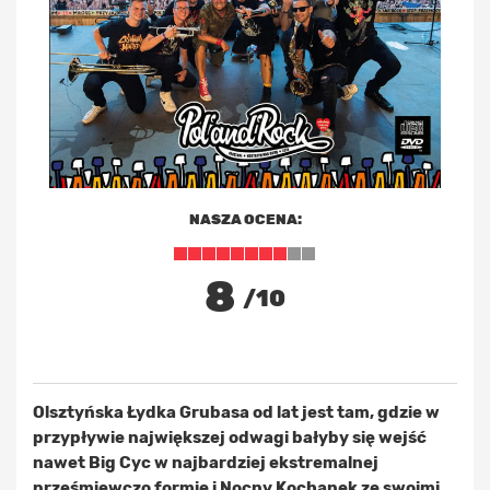
NASZA OCENA:
8
/10
Olsztyńska Łydka Grubasa od lat jest tam, gdzie w
przypływie największej odwagi bałyby się wejść
nawet Big Cyc w najbardziej ekstremalnej
prześmiewczo formie i Nocny Kochanek ze swoimi