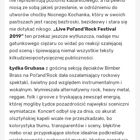
nie reprezentują poziomu kabaretowego, a na pewno
niosą ze sobą jakieś przesłanie, w odróżnieniu do
utworów choćby Nocnego Kochanka, który w swoich
pastiszach jest raczej beztroski, bezideowy i stara się
nie dotykać nikogo.
„Live Pol’and’Rock Festival
2019”
ten przekaz jeszcze wytłuszcza, nadaje mu
gatunkowego ciężaru co widać po reakcji szalejącej
pod sceną i śpiewającą niemal wszystkie teksty
kilkudziesięciotysięcznej publiczności.
Łydka Grubasa
z gościną sekcją dęciaków Bimber
Brass na Pol’and’Rock dała oszałamiający rockowy
spektakl, świetny pod względem instrumentalnym i
wokalnym. Wymieszała alternatywny rock, heavy metal,
reggae, folk i groove z tryskającą zewsząd energią,
której mogliby Łydce pozazdrościć najwięksi sceniczni
wymiatacze. Koncert odbył się za dnia, co akurat
olsztyńskiej kapeli wcale nie przeszkadzało, bo
kolorystyka tłumu, transparentów i sceny, błękitne
niebo oraz przypiekające słońce idealnie podkreślały
wielobarwność i cyrkowość muzyki. Występ zaczął się