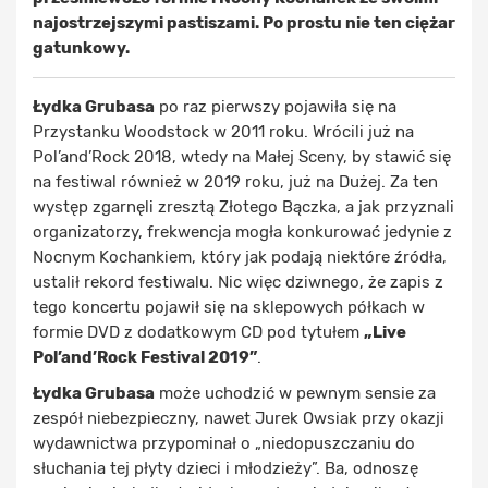
najostrzejszymi pastiszami. Po prostu nie ten ciężar
gatunkowy.
Łydka Grubasa
po raz pierwszy pojawiła się na
Przystanku Woodstock w 2011 roku. Wrócili już na
Pol’and’Rock 2018, wtedy na Małej Sceny, by stawić się
na festiwal również w 2019 roku, już na Dużej. Za ten
występ zgarnęli zresztą Złotego Bączka, a jak przyznali
organizatorzy, frekwencja mogła konkurować jedynie z
Nocnym Kochankiem, który jak podają niektóre źródła,
ustalił rekord festiwalu. Nic więc dziwnego, że zapis z
tego koncertu pojawił się na sklepowych półkach w
formie DVD z dodatkowym CD pod tytułem
„Live
Pol’and’Rock Festival 2019”
.
Łydka Grubasa
może uchodzić w pewnym sensie za
zespół niebezpieczny, nawet Jurek Owsiak przy okazji
wydawnictwa przypominał o „niedopuszczaniu do
słuchania tej płyty dzieci i młodzieży”. Ba, odnoszę