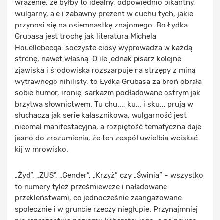
wrażenie, że byłby to idealny, odpowiednio pikantny,
wulgarny, ale i zabawny prezent w duchu tych, jakie
przynosi się na osiemnastkę znajomego. Bo Łydka
Grubasa jest trochę jak literatura Michela
Houellebecqa: soczyste ciosy wyprowadza w każdą
stronę, nawet własną. O ile jednak pisarz kolejne
zjawiska i środowiska rozszarpuje na strzępy z miną
wytrawnego nihilisty, to Łydka Grubasa za broń obrała
sobie humor, ironię, sarkazm podładowane ostrym jak
brzytwa słownictwem. Tu chu..., ku... i sku... prują w
słuchacza jak serie kałasznikowa, wulgarność jest
nieomal manifestacyjna, a rozpiętość tematyczna daje
jasno do zrozumienia, że ten zespół uwielbia wciskać
kij w mrowisko.
„Żyd”, „ZUS”, „Gender”, „Krzyż” czy „Świnia” – wszystko
to numery tyleż prześmiewcze i naładowane
przekleństwami, co jednocześnie zaangażowane
społecznie i w gruncie rzeczy niegłupie. Przynajmniej