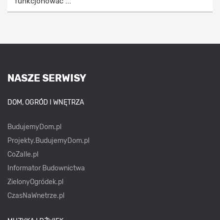
funkcjonować ...
NASZE SERWISY
DOM, OGRÓD I WNĘTRZA
BudujemyDom.pl
Projekty.BudujemyDom.pl
CoZaIle.pl
Informator Budownictwa
ZielonyOgródek.pl
CzasNaWnetrze.pl