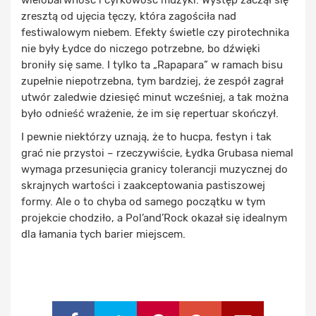
zresztą od ujęcia tęczy, która zagościła nad
festiwalowym niebem. Efekty świetle czy pirotechnika
nie były Łydce do niczego potrzebne, bo dźwięki
broniły się same. I tylko ta „Rapapara” w ramach bisu
zupełnie niepotrzebna, tym bardziej, że zespół zagrał
utwór zaledwie dziesięć minut wcześniej, a tak można
było odnieść wrażenie, że im się repertuar skończył.
I pewnie niektórzy uznają, że to hucpa, festyn i tak
grać nie przystoi – rzeczywiście, Łydka Grubasa niemal
wymaga przesunięcia granicy tolerancji muzycznej do
skrajnych wartości i zaakceptowania pastiszowej
formy. Ale o to chyba od samego początku w tym
projekcie chodziło, a Pol’and’Rock okazał się idealnym
dla łamania tych barier miejscem.