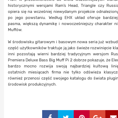
historycznymi wersjami Ram’s Head, Triangle czy Russi
opiera się na wcześniej niewydanym projekcie odnalezion
po jego powstaniu. Według EHX układ oferuje bardzie
pasma, większą dynamikę i nowocześniejszy charakter ni
Muffów.
W środowisku gitarowym i basowym nowa seria już wzbud
część użytkowników traktuje ją jako świeże rozwinięcie kl
inni pozostają wierni bardziej tradycyjnym wersjom Ru
Premiera Deluxe Bass Big Muff Pi 2 dobrze pokazuje, że El
bardzo mocno rozwija swoją najbardziej kultową lin
ostatnich miesiącach firma nie tylko odświeża klasycz
również przenosi część swojego katalogu do świata plug
środowisk produkcyjnych.