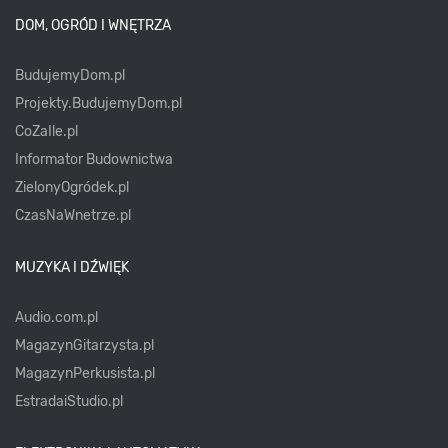
DOM, OGRÓD I WNĘTRZA
BudujemyDom.pl
Projekty.BudujemyDom.pl
CoZaIle.pl
Informator Budownictwa
ZielonyOgródek.pl
CzasNaWnetrze.pl
MUZYKA I DŹWIĘK
Audio.com.pl
MagazynGitarzysta.pl
MagazynPerkusista.pl
EstradaiStudio.pl