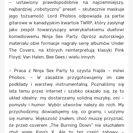
– ustawiony prawdopodobnie na najciemniejszy,
najbardziej „robotyczny” preset – skutecznie maskuje
jego tożsamość. Lord Phobos odpowiada za partie
gitarowe w kanadyjskim kwartcie TWRP, który zasłynął
jako zespół towarzyszący amerykańskiemu duetowi
komediowemu Ninja Sex Party. Oprócz autorskiego
materiału obie formacje nagrały serię albumów Under
The Covers, na których reinterpretują klasyki Pink
Floyd, Van Halen, Bee Gees i wielu innych.
– Praca z Ninja Sex Party to czysta frajda – mówi
Phobos. – W zasadzie przygotowujemy im całe
podkłady i warstwę instrumentalną. Poznaliśmy się
lata temu przez internet i szybko okazało się, że to
układ idealny: my dostarczamy solidną muzykę, oni –
pomysły i humor. Wybór utworów należy do nich. My
przychodzimy, dowiadujemy się, co gramy, i uczymy
się numeru. Większość znałem, choć muszę przyznać,
że przed coverem „The Burning Down” nie słuchałem
zbyt wiele King’s X. Ale to też część zabawy –