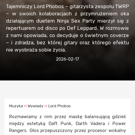
Tajemniczy Lord Phobos – gitarzysta zespołu TWRP
– w swoich kolaboracjach z przymrużeniem oka
działającym duetem Ninja Sex Party mierzył się z
repertuarem od disco po Def Leppard. W rozmowie
z nami opowiada, co decyduje o świetnym coverze
– i zdradza, bez której gitary oraz którego efektu
nie wyobraża sobie życia.
2026-02-17
Muzyka
Wywiady
Lord Phobos
>>
>>
Rozmawiamy z nim przez maskę balansującą gdzieś
między estetyką Daft Punk, Darth Vadera i Power
Rangers. Głos przepuszczony przez procesor wokalny