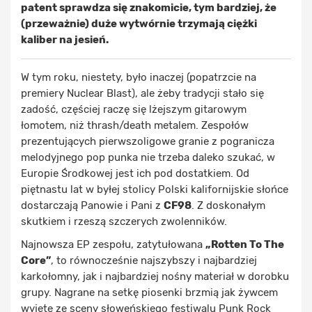
patent sprawdza się znakomicie, tym bardziej, że
(przeważnie) duże wytwórnie trzymają ciężki
kaliber na jesień.
W tym roku, niestety, było inaczej (popatrzcie na
premiery Nuclear Blast), ale żeby tradycji stało się
zadość, częściej raczę się lżejszym gitarowym
łomotem, niż thrash/death metalem. Zespołów
prezentujących pierwszoligowe granie z pogranicza
melodyjnego pop punka nie trzeba daleko szukać, w
Europie Środkowej jest ich pod dostatkiem. Od
piętnastu lat w byłej stolicy Polski kalifornijskie słońce
dostarczają Panowie i Pani z
CF98
. Z doskonałym
skutkiem i rzeszą szczerych zwolenników.
Najnowsza EP zespołu, zatytułowana
„Rotten To The
Core”
, to równocześnie najszybszy i najbardziej
karkołomny, jak i najbardziej nośny materiał w dorobku
grupy. Nagrane na setkę piosenki brzmią jak żywcem
wyjęte ze sceny słoweńskiego festiwalu Punk Rock