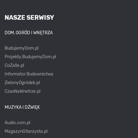
NASZE SERWISY
DOM, OGRÓD I WNĘTRZA
BudujemyDom.pl
Projekty.BudujemyDom.pl
CoZaIle.pl
Informator Budownictwa
ZielonyOgródek.pl
CzasNaWnetrze.pl
MUZYKA I DŹWIĘK
Audio.com.pl
MagazynGitarzysta.pl