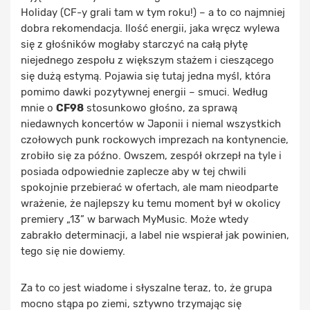
Holiday (CF-y grali tam w tym roku!) – a to co najmniej
dobra rekomendacja. Ilość energii, jaka wręcz wylewa
się z głośników mogłaby starczyć na całą płytę
niejednego zespołu z większym stażem i cieszącego
się dużą estymą. Pojawia się tutaj jedna myśl, która
pomimo dawki pozytywnej energii – smuci. Według
mnie o
CF98
stosunkowo głośno, za sprawą
niedawnych koncertów w Japonii i niemal wszystkich
czołowych punk rockowych imprezach na kontynencie,
zrobiło się za późno. Owszem, zespół okrzepł na tyle i
posiada odpowiednie zaplecze aby w tej chwili
spokojnie przebierać w ofertach, ale mam nieodparte
wrażenie, że najlepszy ku temu moment był w okolicy
premiery „13” w barwach MyMusic. Może wtedy
zabrakło determinacji, a label nie wspierał jak powinien,
tego się nie dowiemy.
Za to co jest wiadome i słyszalne teraz, to, że grupa
mocno stąpa po ziemi, sztywno trzymając się