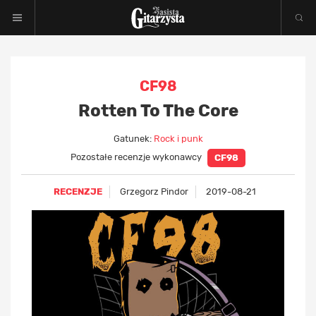
CF98
Rotten To The Core
Gatunek:
Rock i punk
Pozostałe recenzje wykonawcy
CF98
RECENZJE
Grzegorz Pindor
2019-08-21