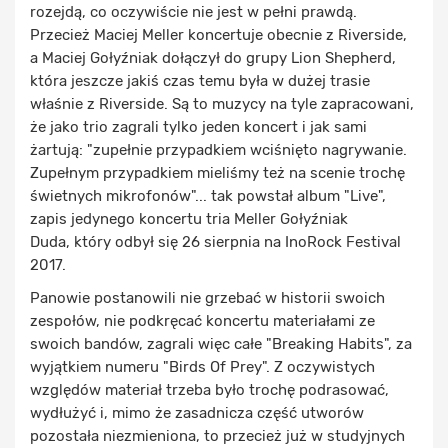
rozejdą, co oczywiście nie jest w pełni prawdą.
Przecież Maciej Meller koncertuje obecnie z Riverside,
a Maciej Gołyźniak dołączył do grupy Lion Shepherd,
która jeszcze jakiś czas temu była w dużej trasie
właśnie z Riverside. Są to muzycy na tyle zapracowani,
że jako trio zagrali tylko jeden koncert i jak sami
żartują: "zupełnie przypadkiem wciśnięto nagrywanie.
Zupełnym przypadkiem mieliśmy też na scenie trochę
świetnych mikrofonów"... tak powstał album "Live",
zapis jedynego koncertu tria Meller Gołyźniak
Duda, który odbył się 26 sierpnia na InoRock Festival
2017.
Panowie postanowili nie grzebać w historii swoich
zespołów, nie podkręcać koncertu materiałami ze
swoich bandów, zagrali więc całe "Breaking Habits", za
wyjątkiem numeru "Birds Of Prey". Z oczywistych
względów materiał trzeba było trochę podrasować,
wydłużyć i, mimo że zasadnicza część utworów
pozostała niezmieniona, to przecież już w studyjnych