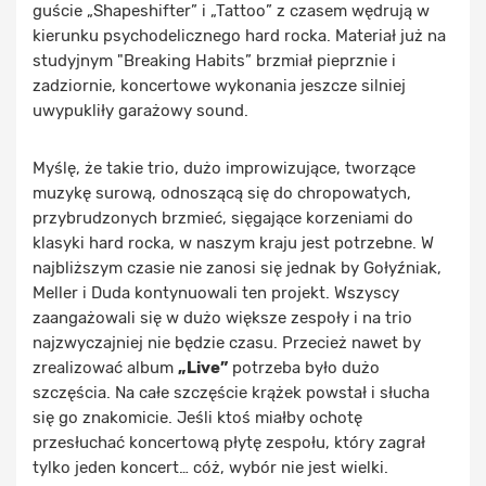
guście „Shapeshifter” i „Tattoo” z czasem wędrują w
kierunku psychodelicznego hard rocka. Materiał już na
studyjnym "Breaking Habits” brzmiał pieprznie i
zadziornie, koncertowe wykonania jeszcze silniej
uwypukliły garażowy sound.
Myślę, że takie trio, dużo improwizujące, tworzące
muzykę surową, odnoszącą się do chropowatych,
przybrudzonych brzmieć, sięgające korzeniami do
klasyki hard rocka, w naszym kraju jest potrzebne. W
najbliższym czasie nie zanosi się jednak by Gołyźniak,
Meller i Duda kontynuowali ten projekt. Wszyscy
zaangażowali się w dużo większe zespoły i na trio
najzwyczajniej nie będzie czasu. Przecież nawet by
zrealizować album
„Live”
potrzeba było dużo
szczęścia. Na całe szczęście krążek powstał i słucha
się go znakomicie. Jeśli ktoś miałby ochotę
przesłuchać koncertową płytę zespołu, który zagrał
tylko jeden koncert… cóż, wybór nie jest wielki.