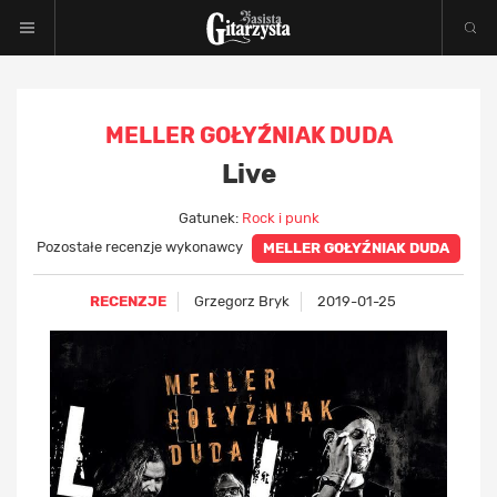
MELLER GOŁYŹNIAK DUDA
Live
Gatunek:
Rock i punk
Pozostałe recenzje wykonawcy
MELLER GOŁYŹNIAK DUDA
RECENZJE
Grzegorz Bryk
2019-01-25