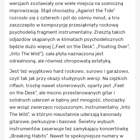
wersjach zostawiały one wiele miejsca na sceniczną
improwizację. Stąd chociażby „Against the Tide”
rozrosło się z czterech i pól do ośmiu minut, a trio
zaszczepiło w kompozycję przesiąknięty rockową
psychodelią fragment instrumentalny. Zresztą takich
odjazdów skąpanych w klimatach psychodelicznych
będzie dużo więcej („Feet on the Desk”, „Floating Over”,
„Into The Wild”), cała płyta naznaczona jest
odrealnioną, ale również chropowatą estetyką.
Jest też wyjątkowo hard rockowo, surowo i garażowo,
czyli tak jak przy okazji studyjnych wersji. Na ciężkich
riffach, trochę nawet stonerowych, oparty jest „Feet
on the Desk”, ale mocno przesterowanych gitar i
solidnych uderzeń w bębny jest mnogość, chociażby
we wciąż zwierzęco rozjuszonym, instrumentalny „Into
The Wild”, w którym nieustannie uderzają kanonady
gitarowe, perkusyjne i basowe. Świetny wybuch
instrumentów zaserwuje też zamykający koncertówkę
„Breaking Habits”. Nawet te spokojniejsze numery w