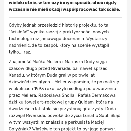
wielokrotnie, w ten czy innym sposób, choć nigdy
wcześnie nie mieli okazji współpracować tak ściśle.
Gdyby jednak prześledzić historię projektu, to ta
"ścisłość" wynika raczej z praktyczności nowych
technologii niż jamowego docierania. Wystarczy
nadmienić, że to zespół, który na scenie wystąpił
tylko... raz.
Znajomość Maćka Mellera i Mariusza Dudy sięga
czasów długo przed Riverside, ba, nawet sprzed
Xanadu, w którym Duda grał w połowie lat
dziewięćdziesiątych - Meller wspomina, że poznali się
w okolicach 1993 roku, czyli niedługo po utworzeniu
przez Mellera, Radosława Sholla i Rafała Jermakowa
dziś kultowej art-rockowej grupy Quidam, która na
dwadzieścia lat stała się przystanią gitarzysty. Duda
rozwijał Riverside, powołał do życia Lunatic Soul. Skąd
w tym wszystkim znalazł się perkusista Maciej
Gołyźniak? Właściwie ten projekt to był jego pomysł.