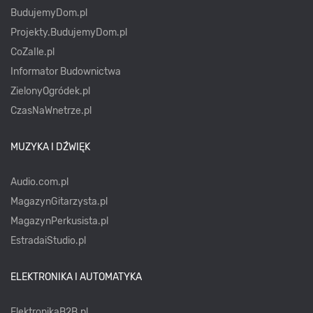
BudujemyDom.pl
Projekty.BudujemyDom.pl
CoZaIle.pl
Informator Budownictwa
ZielonyOgródek.pl
CzasNaWnetrze.pl
MUZYKA I DŹWIĘK
Audio.com.pl
MagazynGitarzysta.pl
MagazynPerkusista.pl
EstradaiStudio.pl
ELEKTRONIKA I AUTOMATYKA
ElektronikaB2B.pl