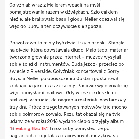
Gołyźniak wraz z Mellerem wpadli na myśl
pomajstrowania razem w dźwiękach. Szło całkiem
nieźle, ale brakowało basu i głosu. Meller odezwał się
więc do Dudy, a ten oczywiście się zgodził.
Początkowo to miały być dwie-trzy piosenki. Stanęło
na płycie, która powstawała długo. Mało tego, materiał
tworzono głownie przez Internet – muzycy wysyłali
sobie ścieżki instrumentów. Duda jeździł przecież po
świecie z Riverside, Gołyźniak koncertował z Sorry
Boys, a Meller po opuszczeniu Quidam postanowił
zniknąć na jakiś czas ze sceny. Panowie wymieniali się
więc pomysłami mailowo. Gdy wreszcie doszło do
realizacji w studio, do nagrania materiału wystarczyły
trzy dni. Prócz przygotowanych motywów trio mocno
sobie poimprowizowało. Rezultat okazał się na tyle
udany, że w roku 2016 wydano ciepło przyjęty album
"Breaking Habits"
. I można by pomyśleć, że po
nagraniach drogi tak zapracowanych muzyków się