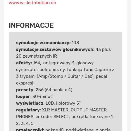
www.w-distribution.de
INFORMACJE
symulacje wzmacniaczy:
108
symulacje zestawów głośnikowych:
43 plus
20 zewnętrznych IR
efekty:
164, zintegrowany 3-głosowy
syntezator polifoniczny, funkcja Tone Capture z
3 trybami (Amp/Stomp / Guitar / Cab), pedał
ekspresji
presety
: 256 (64 banki x 4)
looper
: 30-minut
wyświetlacz
: LCD, kolorowy 5”
regulatory
: XLR MASTER, OUTPUT MASTER,
PHONES, enkoder SELECT, pokrętła funkcyjne 1,
2, 3, 4, 5
przełączniki:
nożne 10, podświetlane, z opcją