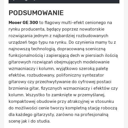
Loaded
:
Progress
:
Play
0%
0%
Time
PODSUMOWANIE
Mooer GE 300
to flagowy multi-efekt cenionego na
rynku producenta, będący poprzez nowatorskie
rozwiązania jednym z najbardziej rozbudowanych
urządzeń tego typu na rynku. Do czynienia mamy tu z
najnowszą technologią, dopracowaną sceniczną
funkcjonalnością i zapierającą dech w piersiach ilością
gitarowych rozwiązań obejmujących modelowanie
wzmacniaczy i kolumn, wyjątkowo szeroką paletę
efektów, rozbudowany, polifoniczny syntezator
gitarowy czy przechwytywanie do cyfrowej postaci
brzmienia gitar, fizycznych wzmacniaczy i efektów czy
kolumn. Wszystko to zamknięte w przemyślanej,
kompaktowej obudowie przy atrakcyjnej w stosunku
do możliwości cenie tworzy kompletną stację roboczą
dla każdego gitarzysty, zarówno na profesjonalną
scenę jak i do studia.