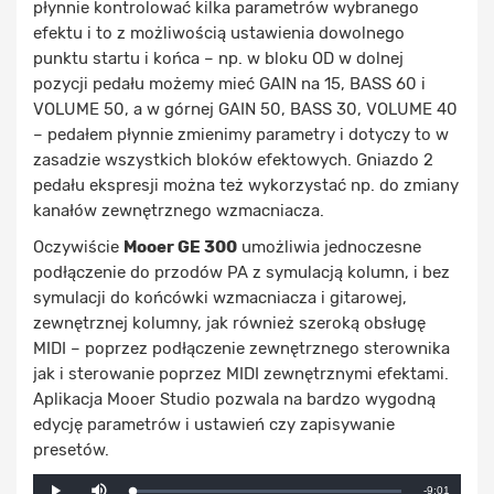
płynnie kontrolować kilka parametrów wybranego
efektu i to z możliwością ustawienia dowolnego
punktu startu i końca – np. w bloku OD w dolnej
pozycji pedału możemy mieć GAIN na 15, BASS 60 i
VOLUME 50, a w górnej GAIN 50, BASS 30, VOLUME 40
– pedałem płynnie zmienimy parametry i dotyczy to w
zasadzie wszystkich bloków efektowych. Gniazdo 2
pedału ekspresji można też wykorzystać np. do zmiany
kanałów zewnętrznego wzmacniacza.
Oczywiście
Mooer GE 300
umożliwia jednoczesne
podłączenie do przodów PA z symulacją kolumn, i bez
symulacji do końcówki wzmacniacza i gitarowej,
zewnętrznej kolumny, jak również szeroką obsługę
MIDI – poprzez podłączenie zewnętrznego sterownika
jak i sterowanie poprzez MIDI zewnętrznymi efektami.
Aplikacja Mooer Studio pozwala na bardzo wygodną
edycję parametrów i ustawień czy zapisywanie
presetów.
Mute
Remaining
-9:01