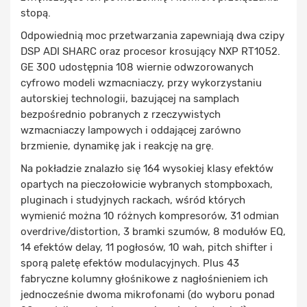
stopą.
Odpowiednią moc przetwarzania zapewniają dwa czipy
DSP ADI SHARC oraz procesor krosujący NXP RT1052.
GE 300 udostępnia 108 wiernie odwzorowanych
cyfrowo modeli wzmacniaczy, przy wykorzystaniu
autorskiej technologii, bazującej na samplach
bezpośrednio pobranych z rzeczywistych
wzmacniaczy lampowych i oddającej zarówno
brzmienie, dynamikę jak i reakcję na grę.
Na pokładzie znalazło się 164 wysokiej klasy efektów
opartych na pieczołowicie wybranych stompboxach,
pluginach i studyjnych rackach, wśród których
wymienić można 10 różnych kompresorów, 31 odmian
overdrive/distortion, 3 bramki szumów, 8 modułów EQ,
14 efektów delay, 11 pogłosów, 10 wah, pitch shifter i
sporą paletę efektów modulacyjnych. Plus 43
fabryczne kolumny głośnikowe z nagłośnieniem ich
jednocześnie dwoma mikrofonami (do wyboru ponad