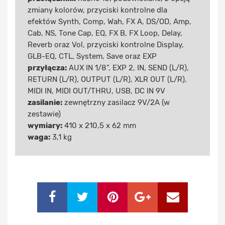
zmiany kolorów, przyciski kontrolne dla
efektów Synth, Comp, Wah, FX A, DS/OD, Amp,
Cab, NS, Tone Cap, EQ, FX B, FX Loop, Delay,
Reverb oraz Vol, przyciski kontrolne Display,
GLB-EQ, CTL, System, Save oraz EXP
przyłącza:
AUX IN 1/8”, EXP 2, IN, SEND (L/R),
RETURN (L/R), OUTPUT (L/R), XLR OUT (L/R),
MIDI IN, MIDI OUT/THRU, USB, DC IN 9V
zasilanie:
zewnętrzny zasilacz 9V/2A (w
zestawie)
wymiary:
410 x 210,5 x 62 mm
waga:
3,1 kg