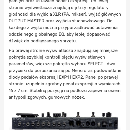
pamięci oraz ustawień pedału ekspresji. Po lewej
stronie wyświetlacza znajdują się trzy regulatory
głośności dla wyjścia XLR (PA, mikser), wyjść głównych
OUTPUT MASTER oraz wyjścia słuchawkowego. Do
każdego z wyjść można przyporządkować ustawienia
oddzielnego globalnego EQ, aby lepiej dopasować
dźwięk do podłączanego sprzętu.
Po prawej stronie wyświetlacza znajdują się mniejsze
pokrętła szybkiej kontroli pięciu wyświetlanych
parametrów, większe pokrętło wyboru SELECT i dwa
przyciski do poruszania się po Menu oraz podświetlane
diody pedałów ekspresji EXP1 i EXP2. Panel po prawej
stronie uzupełnia zgrabny pedał ekspresji o wymiarach
16 x 7 cm. Stabilną pozycję na podłożu zapewnia osiem
antypoślizgowych, gumowych nóżek.