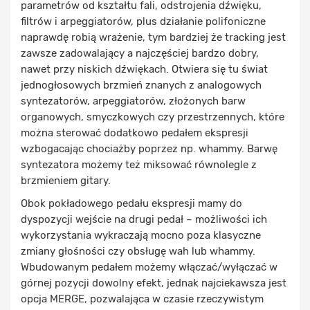
parametrów od kształtu fali, odstrojenia dźwięku,
filtrów i arpeggiatorów, plus działanie polifoniczne
naprawdę robią wrażenie, tym bardziej że tracking jest
zawsze zadowalający a najczęściej bardzo dobry,
nawet przy niskich dźwiękach. Otwiera się tu świat
jednogłosowych brzmień znanych z analogowych
syntezatorów, arpeggiatorów, złożonych barw
organowych, smyczkowych czy przestrzennych, które
można sterować dodatkowo pedałem ekspresji
wzbogacając chociażby poprzez np. whammy. Barwę
syntezatora możemy też miksować równolegle z
brzmieniem gitary.
Obok pokładowego pedału ekspresji mamy do
dyspozycji wejście na drugi pedał – możliwości ich
wykorzystania wykraczają mocno poza klasyczne
zmiany głośności czy obsługę wah lub whammy.
Wbudowanym pedałem możemy włączać/wyłączać w
górnej pozycji dowolny efekt, jednak najciekawsza jest
opcja MERGE, pozwalająca w czasie rzeczywistym