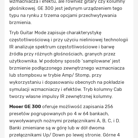
wzmacniacza i efektu, ale również gitary czy kolumny
głośnikowej. GE 300 jest jedynym urządzeniem tego
typu na rynku z trzema opcjami przechwytywania
brzmienia.
Tryb Guitar Mode zapisuje charakterystykę
częstotliwościową i przy użyciu nieliniowej technologii
IR analizuje spektrum częstotliwościowe i barwę
źródła przy różnych głośnościach, granych przez
użytkownika. W podobny sposób ‘samplowane’ jest
brzmienie podłączonego zewnętrznego wzmacniacza
lub stompboxu w trybie Amp/ Stomp, przy
wykorzystaniu i dopasowaniu obecnych na pokładzie
symulacji wzmacniaczy i efektów. Tryb kolumny Cab
tworzy własne impulsy IR zewnętrznej kolumny.
Mooer GE 300
oferuje możliwość zapisania 256
presetów pogrupowanych po 4 w 64 bankach,
wywoływanych nożnymi przełącznikami A, B, C, i D.
Banki zmieniane są w górę lub w dół dwoma
przełącznikami Up/ Down po lewej stronie. Górne 4