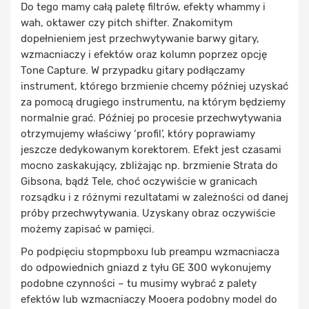
Do tego mamy całą paletę filtrów, efekty whammy i
wah, oktawer czy pitch shifter. Znakomitym
dopełnieniem jest przechwytywanie barwy gitary,
wzmacniaczy i efektów oraz kolumn poprzez opcję
Tone Capture. W przypadku gitary podłączamy
instrument, którego brzmienie chcemy później uzyskać
za pomocą drugiego instrumentu, na którym będziemy
normalnie grać. Później po procesie przechwytywania
otrzymujemy właściwy ‘profil’, który poprawiamy
jeszcze dedykowanym korektorem. Efekt jest czasami
mocno zaskakujący, zbliżając np. brzmienie Strata do
Gibsona, bądź Tele, choć oczywiście w granicach
rozsądku i z różnymi rezultatami w zależności od danej
próby przechwytywania. Uzyskany obraz oczywiście
możemy zapisać w pamięci.
Po podpięciu stopmpboxu lub preampu wzmacniacza
do odpowiednich gniazd z tyłu GE 300 wykonujemy
podobne czynności – tu musimy wybrać z palety
efektów lub wzmacniaczy Mooera podobny model do