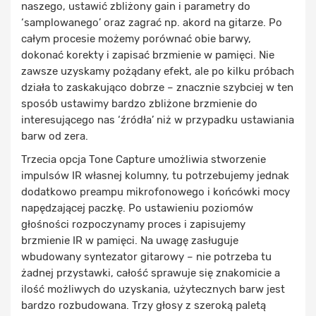
naszego, ustawić zbliżony gain i parametry do
‘samplowanego’ oraz zagrać np. akord na gitarze. Po
całym procesie możemy porównać obie barwy,
dokonać korekty i zapisać brzmienie w pamięci. Nie
zawsze uzyskamy pożądany efekt, ale po kilku próbach
działa to zaskakująco dobrze – znacznie szybciej w ten
sposób ustawimy bardzo zbliżone brzmienie do
interesującego nas ‘źródła’ niż w przypadku ustawiania
barw od zera.
Trzecia opcja Tone Capture umożliwia stworzenie
impulsów IR własnej kolumny, tu potrzebujemy jednak
dodatkowo preampu mikrofonowego i końcówki mocy
napędzającej paczkę. Po ustawieniu poziomów
głośności rozpoczynamy proces i zapisujemy
brzmienie IR w pamięci. Na uwagę zasługuje
wbudowany syntezator gitarowy – nie potrzeba tu
żadnej przystawki, całość sprawuje się znakomicie a
ilość możliwych do uzyskania, użytecznych barw jest
bardzo rozbudowana. Trzy głosy z szeroką paletą