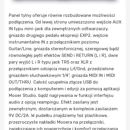
Panel tylny oferuje równie rozbudowane możliwości
podłączenia. Od lewej strony umieszczono wejście AUX
IN typu mini-jack dla zewnętrznych odtwarzaczy,
gniazdo drugiego pedału ekspresji EXP2, wejście
instrumentalne IN z przełącznikiem poziomu
Guitar/Line, gniazda stereofonicznej, szeregowej bądź
równoległej pętli efektów SEND i RETURN (L i R), dwie
pary wyjść L i R typu jack TRS oraz XLR z
przełącznikiem odcięcia masy Lif/Gnd, przedzielone
gniazdem słuchawkowym 1/4”, gniazda MIDI IN i MIDI
OUT/THRU. Całość uzupełnia złącze USB do
podłączenia z komputerem i edycji za pomocą aplikacji
Mooer Studio, bądź nagrywania w funkcji interfejsu
audio z opcją reampingu. Efekt zasilany jest
zewnętrznym, dostarczanym w komplecie zasilaczem
9V DC/2A. W pudełku znajdziemy też plastikowe,
przezroczyste nakładki Mooera na przełączniki,
zwiększające ich powierzchnię i komfort przełączania