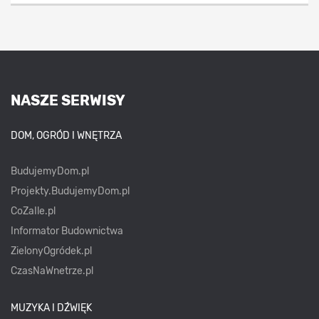
NASZE SERWISY
DOM, OGRÓD I WNĘTRZA
BudujemyDom.pl
Projekty.BudujemyDom.pl
CoZaIle.pl
Informator Budownictwa
ZielonyOgródek.pl
CzasNaWnetrze.pl
MUZYKA I DŹWIĘK