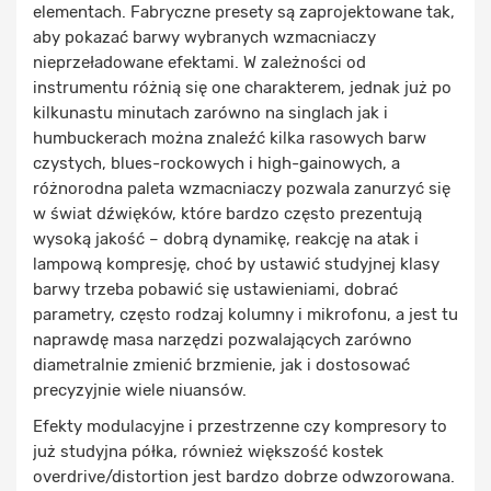
elementach. Fabryczne presety są zaprojektowane tak,
aby pokazać barwy wybranych wzmacniaczy
nieprzeładowane efektami. W zależności od
instrumentu różnią się one charakterem, jednak już po
kilkunastu minutach zarówno na singlach jak i
humbuckerach można znaleźć kilka rasowych barw
czystych, blues-rockowych i high-gainowych, a
różnorodna paleta wzmacniaczy pozwala zanurzyć się
w świat dźwięków, które bardzo często prezentują
wysoką jakość – dobrą dynamikę, reakcję na atak i
lampową kompresję, choć by ustawić studyjnej klasy
barwy trzeba pobawić się ustawieniami, dobrać
parametry, często rodzaj kolumny i mikrofonu, a jest tu
naprawdę masa narzędzi pozwalających zarówno
diametralnie zmienić brzmienie, jak i dostosować
precyzyjnie wiele niuansów.
Efekty modulacyjne i przestrzenne czy kompresory to
już studyjna półka, również większość kostek
overdrive/distortion jest bardzo dobrze odwzorowana.