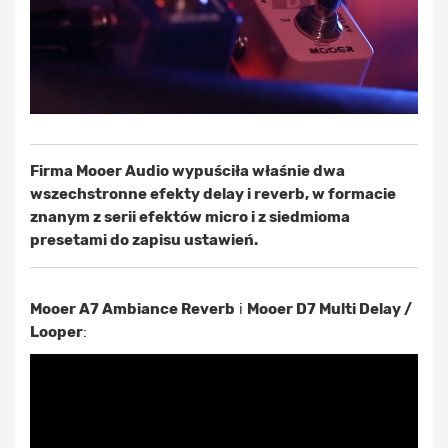
Firma Mooer Audio wypuściła właśnie dwa
wszechstronne efekty delay i reverb, w formacie
znanym z serii efektów micro i z siedmioma
presetami do zapisu ustawień.
Mooer A7 Ambiance Reverb
i
Mooer D7 Multi Delay /
Looper
: