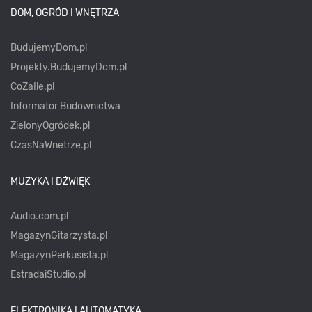
DOM, OGRÓD I WNĘTRZA
BudujemyDom.pl
Projekty.BudujemyDom.pl
CoZaIle.pl
Informator Budownictwa
ZielonyOgródek.pl
CzasNaWnetrze.pl
MUZYKA I DŹWIĘK
Audio.com.pl
MagazynGitarzysta.pl
MagazynPerkusista.pl
EstradaiStudio.pl
ELEKTRONIKA I AUTOMATYKA