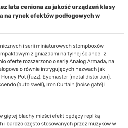
ez lata ceniona za jakość urządzeń klasy
za na rynek efektów podłogowych w
.
nicznych i serii miniaturowych stompboxów,
ompaktowym z gniazdami na tylnej ściance i z
io ofertę rozszerzono o serię Analog Armada, na
nalogowe o równie intrygujących nazwach jak
Honey Pot (fuzz), Eyemaster (metal distortion),
cendo (auto swell), Iron Curtain (noise gate) i
iętej blachy mieści efekt będący repliką
 i bardzo często stosowanych przez muzyków w