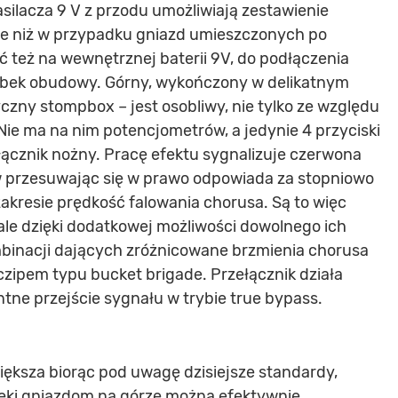
zasilacza 9 V z przodu umożliwiają zestawienie
zie niż w przypadku gniazd umieszczonych po
też na wewnętrznej baterii 9V, do podłączenia
rubek obudowy. Górny, wykończony w delikatnym
yczny stompbox – jest osobliwy, nie tylko ze względu
Nie ma na nim potencjometrów, a jedynie 4 przyciski
ącznik nożny. Pracę efektu sygnalizuje czerwona
w przesuwając się w prawo odpowiada za stopniowo
akresie prędkość falowania chorusa. Są to więc
 ale dzięki dodatkowej możliwości dowolnego ich
binacji dających zróżnicowane brzmienia chorusa
ipem typu bucket brigade. Przełącznik działa
ntne przejście sygnału w trybie true bypass.
iększa biorąc pod uwagę dzisiejsze standardy,
zięki gniazdom na górze można efektywnie