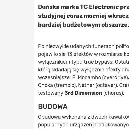
Duńska marka TC Electronic prz
studyjnej coraz mocniej wkrac
bardziej budżetowym obszarze
Po niezwykle udanych tunerach polifo
pojawiło się 13 efektów w rozmiarze k
wyłącznikiem typu true bypass. Ostatn
którą składają się wyłącznie efekty a
wcześniejsze: El Mocambo (overdrive), 
Choka (tremolo), Nether (octaver), Cres
testowany
3rd Dimension
(chorus).
BUDOWA
Obudowa wykonana z dwóch kawałków g
popularnych urządzeń produkowanych