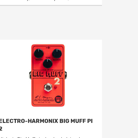
ELECTRO-HARMONIX BIG MUFF PI
2