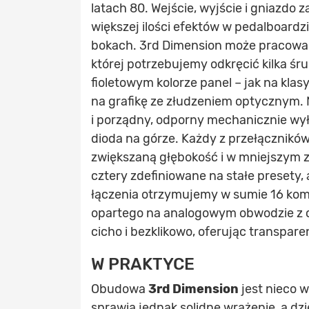
latach 80. Wejście, wyjście i gniazdo 
większej ilości efektów w pedalboard
bokach. 3rd Dimension może pracować 
której potrzebujemy odkręcić kilka ś
fioletowym kolorze panel – jak na klas
na grafikę ze złudzeniem optycznym. 
i porządny, odporny mechanicznie wył
dioda na górze. Każdy z przełącznikó
zwiększaną głębokość i w mniejszym z
cztery zdefiniowane na stałe presety,
łączenia otrzymujemy w sumie 16 kom
opartego na analogowym obwodzie z cz
cicho i bezklikowo, oferując transpare
W PRAKTYCE
Obudowa
3rd Dimension
jest nieco w
sprawia jednak solidne wrażenie, a d