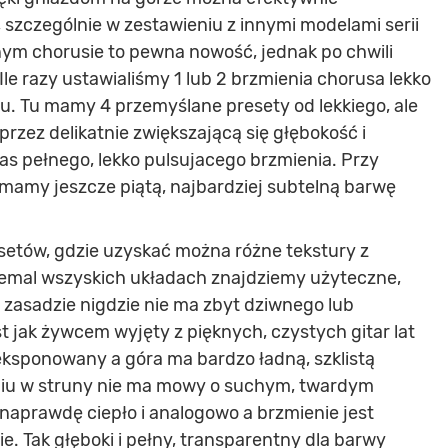
 szczególnie w zestawieniu z innymi modelami serii
ym chorusie to pewna nowość, jednak po chwili
le razy ustawialiśmy 1 lub 2 brzmienia chorusa lekko
u. Tu mamy 4 przemyślane presety od lekkiego, ale
rzez delikatnie zwiększającą się głębokość i
as pełnego, lekko pulsujacego brzmienia. Przy
mamy jeszcze piątą, najbardziej subtelną barwę
setów, gdzie uzyskać można różne tekstury z
iemal wszyskich układach znajdziemy użyteczne,
w zasadzie nigdzie nie ma zbyt dziwnego lub
t jak żywcem wyjęty z pięknych, czystych gitar lat
yeksponowany a góra ma bardzo ładną, szklistą
niu w struny nie ma mowy o suchym, twardym
naprawdę ciepło i analogowo a brzmienie jest
e. Tak głęboki i pełny, transparentny dla barwy