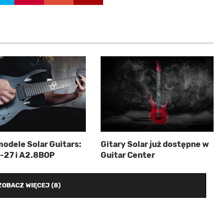
odele Solar Guitars:
Gitary Solar już dostępne w
-27 i A2.8BOP
Guitar Center
ZOBACZ WIĘCEJ (8)