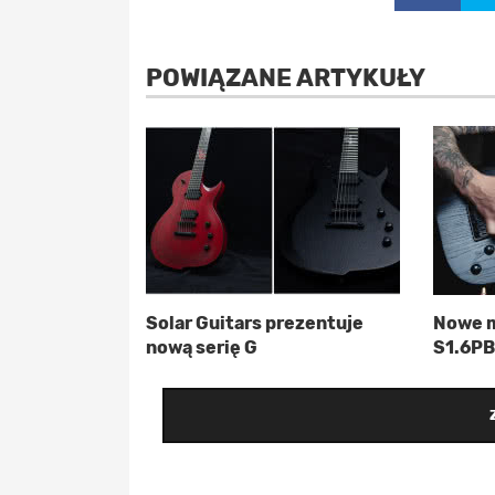
POWIĄZANE ARTYKUŁY
Solar Guitars prezentuje
Nowe m
nową serię G
S1.6PB