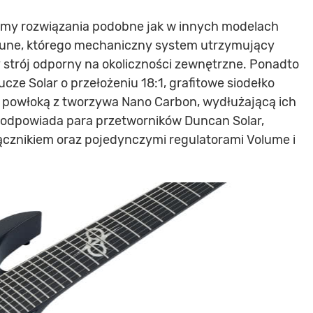
emy rozwiązania podobne jak w innych modelach
rtune, którego mechaniczny system utrzymujący
y strój odporny na okoliczności zewnętrzne. Ponadto
ucze Solar o przełożeniu 18:1, grafitowe siodełko
z powłoką z tworzywa Nano Carbon, wydłużającą ich
odpowiada para przetworników Duncan Solar,
cznikiem oraz pojedynczymi regulatorami Volume i