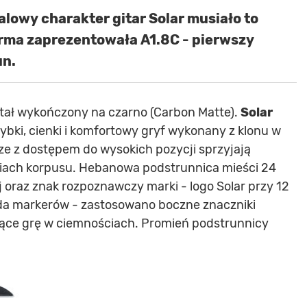
lowy charakter gitar Solar musiało to
Firma zaprezentowała A1.8C - pierwszy
un.
ostał wykończony na czarno (Carbon Matte).
Solar
bki, cienki i komfortowy gryf wykonany z klonu w
rze z dostępem do wysokich pozycji sprzyjają
iach korpusu. Hebanowa podstrunnica mieści 24
j oraz znak rozpoznawczy marki - logo Solar przy 12
ada markerów - zastosowano boczne znaczniki
wiające grę w ciemnościach. Promień podstrunnicy