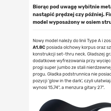
Biorąc pod uwagę wybitnie meta
nastąpić prędzej czy później. 
model wyposażony w osiem str
Nowy model należy do linii Type A i z
A1.8C
posiada olchowy korpus oraz szy
konstrukcji set-thru neck. Gładszej g
dodatkowe wyfrezowania przy wycięc
progi super jumbo ze stali nierdzewne
progu. Gładka podstrunnica nie posi
pozycji 'glow in the dark', czyli ułat
wynosi 15,74", a menzura gitary 27".