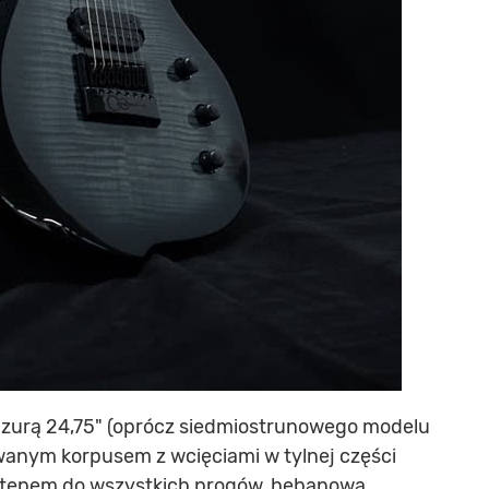
nzurą 24,75" (oprócz siedmiostrunowego modelu
wanym korpusem z wcięciami w tylnej części
dostępem do wszystkich progów, hebanową