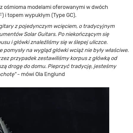
zu z ośmioma modelami oferowanymi w dwóch
F) i topem wypukłym (Type GC).
gitary z pojedynczym wcięciem, o tradycyjnym
rumentów Solar Guitars. Po niekończącym się
su i główki znaleźliśmy się w ślepej uliczce.
le pomysły na wygląd główki wciąż nie były właściwe.
przez przypadek zestawiliśmy korpus z główką od
aszą drogę do domu. Pieprzyć tradycję, jesteśmy
ochotę"
- mówi Ola Englund