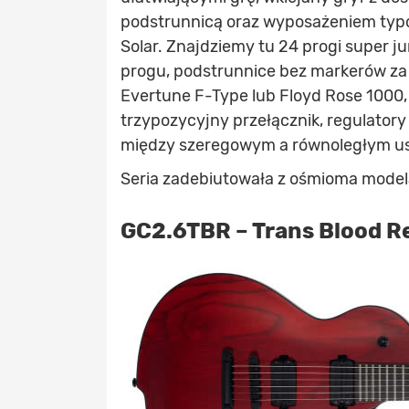
podstrunnicą oraz wyposażeniem typo
Solar. Znajdziemy tu 24 progi super jum
progu, podstrunnice bez markerów za 
Evertune F-Type lub Floyd Rose 1000, 
trzypozycyjny przełącznik, regulatory
między szeregowym a równoległym us
Seria zadebiutowała z ośmioma model
GC2.6TBR – Trans Blood R