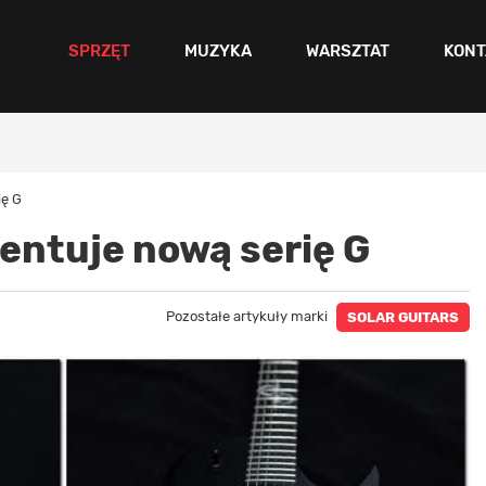
SPRZĘT
MUZYKA
WARSZTAT
KONT
ię G
zentuje nową serię G
Pozostałe artykuły marki
SOLAR GUITARS