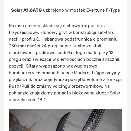
Solar A1.6ATG
uzbrojono w mostek Evertune F-Type
Na instrumenty składa się olchowy korpus oraz
trzyczęściowy, klonowy gryf w konstrukcji set-thru
neck i profilu C. Hebanowa podstrunnica o promieniu
350 mm mieści 24 progi super jumbo ze stali
nierdzewnej, grafitowe siodełko, logo marki przy 12
progu oraz świecące w ciemnościach boczne znaczniki
pozycji. Gitary wyposażono w dwugłosowe
humbuckery Fishmann Fluence Modern, trójpozycyjny
przęłacznik oraz pojedyncze pokrętło Volume z funkcją
Push/Pull do zmiany voicingu przetworników. Na
pokładzie znajdziemy ponadto blokowane klucze Solar
o przełożeniu 18:1.