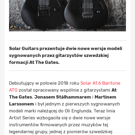
Solar Guitars prezentuje dwie nowe wersje modeli
sygnowanych przez gitarzystów szwedzkiej
formacji At The Gates.
Debiutujący w połowie 2018 roku
Solar A1.6 Baritone
ATG
został opracowany wspólnie z gitarzystami
At
The Gates
,
Jonasem Stålhammarem
i
Martinem
Larssonem
i był jednym z pierwszych sygnowanych
modeli marki należącej do Oli Englunda. Teraz linia
Artist Series wzbogaciła się o dwie nowe wersje
instrumentów firmowanych przez muzyków tej
legendarnej grupy, jednej z pionierów szwedzkiej