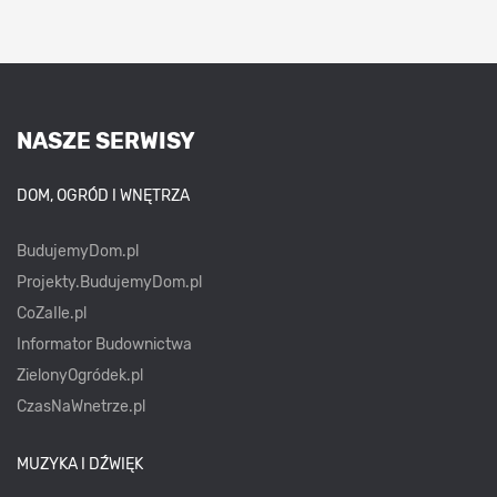
NASZE SERWISY
DOM, OGRÓD I WNĘTRZA
BudujemyDom.pl
Projekty.BudujemyDom.pl
CoZaIle.pl
Informator Budownictwa
ZielonyOgródek.pl
CzasNaWnetrze.pl
MUZYKA I DŹWIĘK