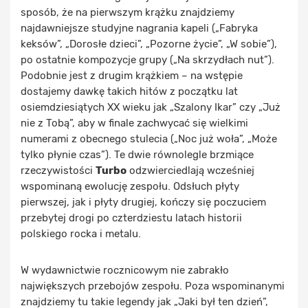
sposób, że na pierwszym krążku znajdziemy
najdawniejsze studyjne nagrania kapeli („Fabryka
keksów”, „Dorosłe dzieci”, „Pozorne życie”, „W sobie”),
po ostatnie kompozycje grupy („Na skrzydłach nut”).
Podobnie jest z drugim krążkiem – na wstępie
dostajemy dawkę takich hitów z początku lat
osiemdziesiątych XX wieku jak „Szalony Ikar” czy „Już
nie z Tobą”, aby w finale zachwycać się wielkimi
numerami z obecnego stulecia („Noc już woła”, „Może
tylko płynie czas”). Te dwie równolegle brzmiące
rzeczywistości
Turbo
odzwierciedlają wcześniej
wspominaną ewolucję zespołu. Odsłuch płyty
pierwszej, jak i płyty drugiej, kończy się poczuciem
przebytej drogi po czterdziestu latach historii
polskiego rocka i metalu.
W wydawnictwie rocznicowym nie zabrakło
największych przebojów zespołu. Poza wspominanymi
znajdziemy tu takie legendy jak „Jaki był ten dzień”,