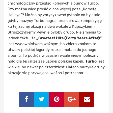
chronologiczny przegląd kolejnych albumów Turbo.
Czy można więc prosić o coś więcej poza „Kometą
Halleya”? Można by zaryzykować pytanie co by stało,
gdyby muzycy Turbo nagrali premierową kompozycję
ku tej zacnej okazji na dwa wokale z Kupczykiem i
Struszczykiem? Pewnie byłoby grubo. Nie zmienia to
jednak faktu, że
„Greatest Hits (Forty Years After)”
jest wydawnictwem ważnym, bo zbiera znakomite
utwory polskiej legendy rocka i metalu do jednego
albumu. To podróż w czasie i wcale niesymboliczny
hołd dla tej jakże zasłużonej polskiej kapeli.
Turbo
jest
wielkie, bo nawet po czterdziestu latach muzyka grupy
okazuje się porywająca, ważna i potrzebna.