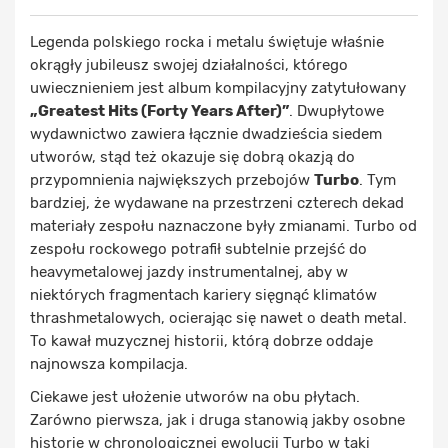
Legenda polskiego rocka i metalu świętuje właśnie
okrągły jubileusz swojej działalności, którego
uwiecznieniem jest album kompilacyjny zatytułowany
„Greatest Hits (Forty Years After)”
. Dwupłytowe
wydawnictwo zawiera łącznie dwadzieścia siedem
utworów, stąd też okazuje się dobrą okazją do
przypomnienia największych przebojów
Turbo
. Tym
bardziej, że wydawane na przestrzeni czterech dekad
materiały zespołu naznaczone były zmianami. Turbo od
zespołu rockowego potrafił subtelnie przejść do
heavymetalowej jazdy instrumentalnej, aby w
niektórych fragmentach kariery sięgnąć klimatów
thrashmetalowych, ocierając się nawet o death metal.
To kawał muzycznej historii, którą dobrze oddaje
najnowsza kompilacja.
Ciekawe jest ułożenie utworów na obu płytach.
Zarówno pierwsza, jak i druga stanowią jakby osobne
historie w chronologicznej ewolucji Turbo w taki