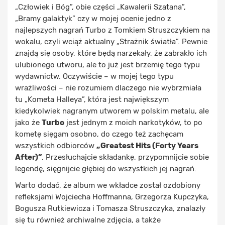
„Człowiek i Bóg”, obie części „Kawalerii Szatana”,
„Bramy galaktyk” czy w mojej ocenie jedno z
najlepszych nagrań Turbo z Tomkiem Struszczykiem na
wokalu, czyli wciąż aktualny „Strażnik światła”. Pewnie
znajdą się osoby, które będą narzekały, że zabrakło ich
ulubionego utworu, ale to już jest brzemię tego typu
wydawnictw. Oczywiście – w mojej tego typu
wrażliwości – nie rozumiem dlaczego nie wybrzmiała
tu „Kometa Halleya”, która jest największym
kiedykolwiek nagranym utworem w polskim metalu, ale
jako że
Turbo
jest jednym z moich narkotyków, to po
kometę sięgam osobno, do czego też zachęcam
wszystkich odbiorców
„Greatest Hits (Forty Years
After)”
. Przesłuchajcie składankę, przypomnijcie sobie
legendę, sięgnijcie głębiej do wszystkich jej nagrań.
Warto dodać, że album we wkładce został ozdobiony
refleksjami Wojciecha Hoffmanna, Grzegorza Kupczyka,
Bogusza Rutkiewicza i Tomasza Struszczyka, znalazły
się tu również archiwalne zdjęcia, a także