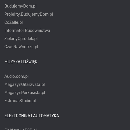
BudujemyDom.pl
Projekty.BudujemyDom.pl
CoZaIle.pl
Informator Budownictwa
ZielonyOgródek.pl
CzasNaWnetrze.pl
MUZYKA I DŹWIĘK
Audio.com.pl
MagazynGitarzysta.pl
MagazynPerkusista.pl
EstradaiStudio.pl
ELEKTRONIKA I AUTOMATYKA