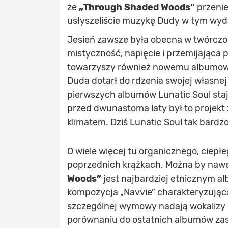
że
„Through Shaded Woods”
przenie
usłyszeliście muzykę Dudy w tym wyd
Jesień zawsze była obecna w twórczo
mistyczność, napięcie i przemijająca 
towarzyszy również nowemu albumowi
Duda dotarł do rdzenia swojej własne
pierwszych albumów Lunatic Soul staj
przed dwunastoma laty był to projekt
klimatem. Dziś Lunatic Soul tak bardzo
O wiele więcej tu organicznego, ciepł
poprzednich krążkach. Można by nawet
Woods”
jest najbardziej etnicznym 
kompozycja „Navvie” charakteryzująca 
szczególnej wymowy nadają wokalizy Du
porównaniu do ostatnich albumów zas