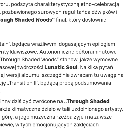
woru, podszyta charakterystyczną etno-celebracją
go, pozbawionego surowych reguł tańca dźwięków i
rough Shaded Woods”
finał, który dosłownie
tain”, będąca wrażliwym, dogasającym epilogiem
enty klawiszowe. Autonomiczne półtoraminutowe
e „Through Shaded Woods” stanowi jakże wymowne
zasowej twórczości
Lunatic Soul
. Na kilka pytań
ej wersji albumu, szczególnie zwracam tu uwagę na
ję „Transition II”, będącą próbą podsumowania
.
winny dziś być zwrócone na
„Through Shaded
jakże klimatyczne dzieło w talii uzdolnionego artysty,
 górę, a jego muzyczna rzeźba żyje i na zawsze
piewie, w tych emocjonujących zaklęciach