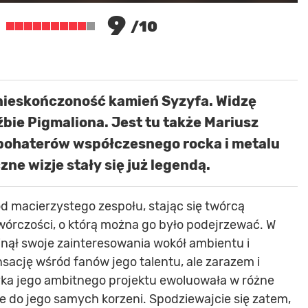
9
/10
nieskończoność kamień Syzyfa. Widzę
bie Pigmaliona. Jest tu także Mariusz
 bohaterów współczesnego rocka i metalu
e wizje stały się już legendą.
d macierzystego zespołu, stając się twórcą
órczości, o którą można go było podejrzewać. W
nął swoje zainteresowania wokół ambientu i
nsację wśród fanów jego talentu, ale zarazem i
yka jego ambitnego projektu ewoluowała w różne
je do jego samych korzeni. Spodziewajcie się zatem,