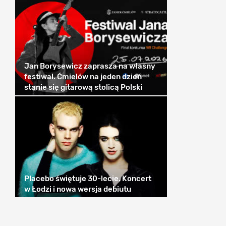
Jan Borysewicz zaprasza na własny
festiwal. Ćmielów na jeden dzień
stanie się gitarową stolicą Polski
Placebo świętuje 30-lecie. Koncert
w Łodzi i nowa wersja debiutu