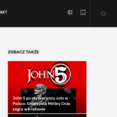
AKT
ZOBACZ TAKŻE
John 5 po raz pierwszy solo w
Polsce. Gitarzysta Mötley Crüe
zagra w Krakowie