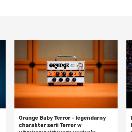
Orange Baby Terror – legendarny
charakter serii Terror w