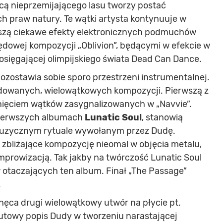
cą nieprzemijającego lasu tworzy postać
 praw natury. Te wątki artysta kontynuuje w
szą ciekawe efekty elektronicznych podmuchów
ędowej kompozycji „Oblivion”, będącymi w efekcie w
sięgającej olimpijskiego świata Dead Can Dance.
zostawia sobie sporo przestrzeni instrumentalnej.
udowanych, wielowątkowych kompozycji. Pierwszą z
inięciem wątków zasygnalizowanych w „Navvie”.
 pierwszych albumach
Lunatic Soul
, stanowią
 muzycznym rytuale wywołanym przez Dudę.
 zbliżające kompozycję nieomal w objęcia metalu,
mprowizacją. Tak jakby na twórczość Lunatic Soul
 otaczających ten album. Finał „The Passage”
.
hęca drugi wielowątkowy utwór na płycie pt.
utowy popis Dudy w tworzeniu narastającej