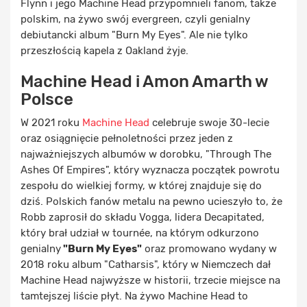
Flynn i jego Machine Head przypomnieli fanom, także
polskim, na żywo swój evergreen, czyli genialny
debiutancki album "Burn My Eyes". Ale nie tylko
przeszłością kapela z Oakland żyje.
Machine Head i Amon Amarth w
Polsce
W 2021 roku
Machine Head
celebruje swoje 30-lecie
oraz osiągnięcie pełnoletności przez jeden z
najważniejszych albumów w dorobku, "Through The
Ashes Of Empires", który wyznacza początek powrotu
zespołu do wielkiej formy, w której znajduje się do
dziś. Polskich fanów metalu na pewno ucieszyło to, że
Robb zaprosił do składu Vogga, lidera Decapitated,
który brał udział w tournée, na którym odkurzono
genialny
"Burn My Eyes"
oraz promowano wydany w
2018 roku album "Catharsis", który w Niemczech dał
Machine Head najwyższe w historii, trzecie miejsce na
tamtejszej liście płyt. Na żywo Machine Head to