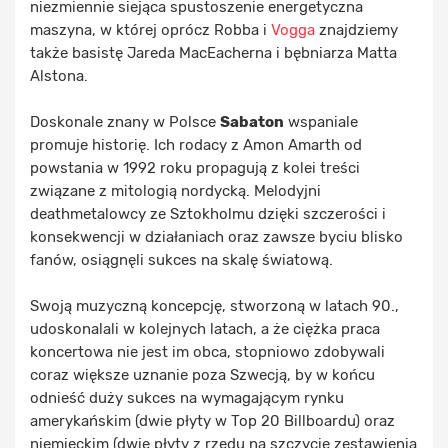
niezmiennie siejąca spustoszenie energetyczna
maszyna, w której oprócz Robba i
Vogga
znajdziemy
także basistę Jareda MacEacherna i bębniarza Matta
Alstona.
Doskonale znany w Polsce
Sabaton
wspaniale
promuje historię. Ich rodacy z Amon Amarth od
powstania w 1992 roku propagują z kolei treści
związane z mitologią nordycką. Melodyjni
deathmetalowcy ze Sztokholmu dzięki szczerości i
konsekwencji w działaniach oraz zawsze byciu blisko
fanów, osiągnęli sukces na skalę światową.
Swoją muzyczną koncepcję, stworzoną w latach 90.,
udoskonalali w kolejnych latach, a że ciężka praca
koncertowa nie jest im obca, stopniowo zdobywali
coraz większe uznanie poza Szwecją, by w końcu
odnieść duży sukces na wymagającym rynku
amerykańskim (dwie płyty w Top 20 Billboardu) oraz
niemieckim (dwie płyty z rzędu na szczycie zestawienia