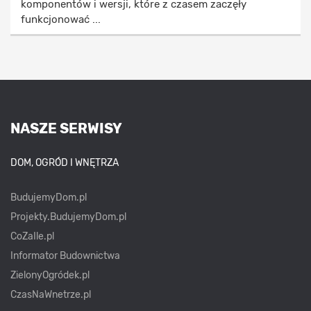
komponentów i wersji, które z czasem zaczęły
funkcjonować ...
NASZE SERWISY
DOM, OGRÓD I WNĘTRZA
BudujemyDom.pl
Projekty.BudujemyDom.pl
CoZaIle.pl
Informator Budownictwa
ZielonyOgródek.pl
CzasNaWnetrze.pl