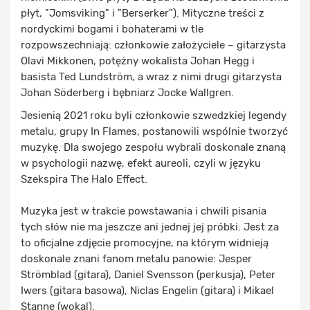
płyt, "Jomsviking" i "Berserker"). Mityczne treści z
nordyckimi bogami i bohaterami w tle
rozpowszechniają: członkowie założyciele – gitarzysta
Olavi Mikkonen, potężny wokalista Johan Hegg i
basista Ted Lundström, a wraz z nimi drugi gitarzysta
Johan Söderberg i bębniarz Jocke Wallgren.
Jesienią 2021 roku byli członkowie szwedzkiej legendy
metalu, grupy In Flames, postanowili wspólnie tworzyć
muzykę. Dla swojego zespołu wybrali doskonale znaną
w psychologii nazwę, efekt aureoli, czyli w języku
Szekspira The Halo Effect.
Muzyka jest w trakcie powstawania i chwili pisania
tych słów nie ma jeszcze ani jednej jej próbki. Jest za
to oficjalne zdjęcie promocyjne, na którym widnieją
doskonale znani fanom metalu panowie: Jesper
Strömblad (gitara), Daniel Svensson (perkusja), Peter
Iwers (gitara basowa), Niclas Engelin (gitara) i Mikael
Stanne (wokal).