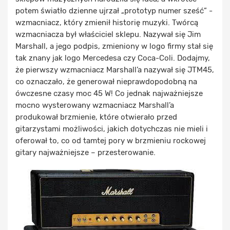
potem światło dzienne ujrzał „prototyp numer sześć” -
wzmacniacz, który zmienił historię muzyki. Twórcą
wzmacniacza był właściciel sklepu. Nazywał się Jim
Marshall, a jego podpis, zmieniony w logo firmy stał się
tak znany jak logo Mercedesa czy Coca-Coli. Dodajmy,
że pierwszy wzmacniacz Marshall’a nazywał się JTM45,
co oznaczało, że generował nieprawdopodobną na
ówczesne czasy moc 45 W! Co jednak najważniejsze
mocno wysterowany wzmacniacz Marshall’a
produkował brzmienie, które otwierało przed
gitarzystami możliwości, jakich dotychczas nie mieli i
oferował to, co od tamtej pory w brzmieniu rockowej
gitary najważniejsze – przesterowanie.