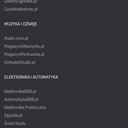
ZielonyOgródek.pl
CzasNaWnetrze.pl
MUZYKA I DŹWIĘK
Audio.com.pl
MagazynGitarzysta.pl
MagazynPerkusista.pl
EstradaiStudio.pl
ELEKTRONIKA I AUTOMATYKA
ElektronikaB2B.pl
AutomatykaB2B.pl
Elektronika Praktyczna
Elportal.pl
Świat Radio