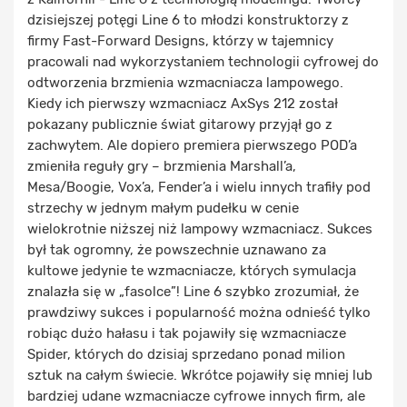
dzisiejszej potęgi Line 6 to młodzi konstruktorzy z
firmy Fast-Forward Designs, którzy w tajemnicy
pracowali nad wykorzystaniem technologii cyfrowej do
odtworzenia brzmienia wzmacniacza lampowego.
Kiedy ich pierwszy wzmacniacz AxSys 212 został
pokazany publicznie świat gitarowy przyjął go z
zachwytem. Ale dopiero premiera pierwszego POD’a
zmieniła reguły gry – brzmienia Marshall’a,
Mesa/Boogie, Vox’a, Fender’a i wielu innych trafiły pod
strzechy w jednym małym pudełku w cenie
wielokrotnie niższej niż lampowy wzmacniacz. Sukces
był tak ogromny, że powszechnie uznawano za
kultowe jedynie te wzmacniacze, których symulacja
znalazła się w „fasolce”! Line 6 szybko zrozumiał, że
prawdziwy sukces i popularność można odnieść tylko
robiąc dużo hałasu i tak pojawiły się wzmacniacze
Spider, których do dzisiaj sprzedano ponad milion
sztuk na całym świecie. Wkrótce pojawiły się mniej lub
bardziej udane wzmacniacze cyfrowe innych firm, ale