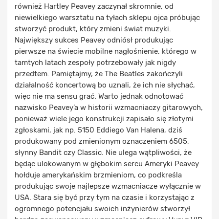
również Hartley Peavey zaczynał skromnie, od
niewielkiego warsztatu na tyłach sklepu ojca próbując
stworzyć produkt, który zmieni świat muzyki.
Największy sukces Peavey odniósł produkując
pierwsze na świecie mobilne nagłośnienie, którego w
tamtych latach zespoły potrzebowały jak nigdy
przedtem. Pamiętajmy, że The Beatles zakończyli
działalność koncertową bo uznali, że ich nie słychać,
więc nie ma sensu grać. Warto jednak odnotować
nazwisko Peavey’a w historii wzmacniaczy gitarowych,
ponieważ wiele jego konstrukcji zapisało się złotymi
zgłoskami, jak np. 5150 Eddiego Van Halena, dziś
produkowany pod zmienionym oznaczeniem 6505,
słynny Bandit czy Classic. Nie ulega wątpliwości, że
będąc ulokowanym w głębokim sercu Ameryki Peavey
hołduje amerykańskim brzmieniom, co podkreśla
produkując swoje najlepsze wzmacniacze wyłącznie w
USA. Stara się być przy tym na czasie i korzystając z
ogromnego potencjału swoich inżynierów stworzył