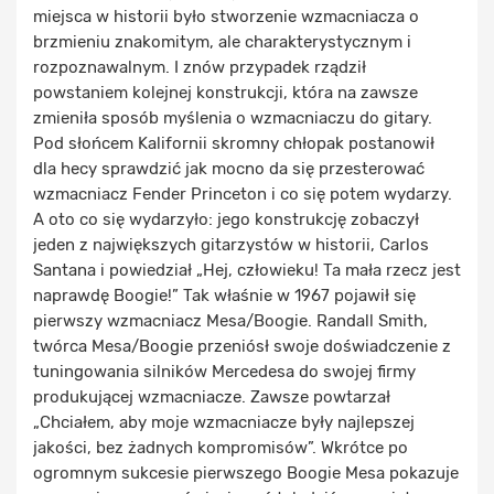
miejsca w historii było stworzenie wzmacniacza o
brzmieniu znakomitym, ale charakterystycznym i
rozpoznawalnym. I znów przypadek rządził
powstaniem kolejnej konstrukcji, która na zawsze
zmieniła sposób myślenia o wzmacniaczu do gitary.
Pod słońcem Kalifornii skromny chłopak postanowił
dla hecy sprawdzić jak mocno da się przesterować
wzmacniacz Fender Princeton i co się potem wydarzy.
A oto co się wydarzyło: jego konstrukcję zobaczył
jeden z największych gitarzystów w historii, Carlos
Santana i powiedział „Hej, człowieku! Ta mała rzecz jest
naprawdę Boogie!” Tak właśnie w 1967 pojawił się
pierwszy wzmacniacz Mesa/Boogie. Randall Smith,
twórca Mesa/Boogie przeniósł swoje doświadczenie z
tuningowania silników Mercedesa do swojej firmy
produkującej wzmacniacze. Zawsze powtarzał
„Chciałem, aby moje wzmacniacze były najlepszej
jakości, bez żadnych kompromisów”. Wkrótce po
ogromnym sukcesie pierwszego Boogie Mesa pokazuje