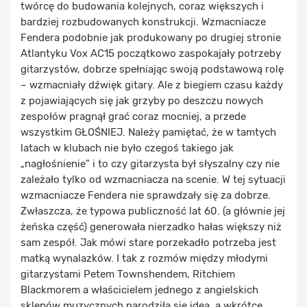
twórcę do budowania kolejnych, coraz większych i
bardziej rozbudowanych konstrukcji. Wzmacniacze
Fendera podobnie jak produkowany po drugiej stronie
Atlantyku Vox AC15 początkowo zaspokajały potrzeby
gitarzystów, dobrze spełniając swoją podstawową rolę
– wzmacniały dźwięk gitary. Ale z biegiem czasu każdy
z pojawiających się jak grzyby po deszczu nowych
zespołów pragnął grać coraz mocniej, a przede
wszystkim GŁOŚNIEJ. Należy pamiętać, że w tamtych
latach w klubach nie było czegoś takiego jak
„nagłośnienie” i to czy gitarzysta był słyszalny czy nie
zależało tylko od wzmacniacza na scenie. W tej sytuacji
wzmacniacze Fendera nie sprawdzały się za dobrze.
Zwłaszcza, że typowa publiczność lat 60. (a głównie jej
żeńska część) generowała nierzadko hałas większy niż
sam zespół. Jak mówi stare porzekadło potrzeba jest
matką wynalazków. I tak z rozmów między młodymi
gitarzystami Petem Townshendem, Ritchiem
Blackmorem a właścicielem jednego z angielskich
sklepów muzycznych narodziła się idea, a wkrótce