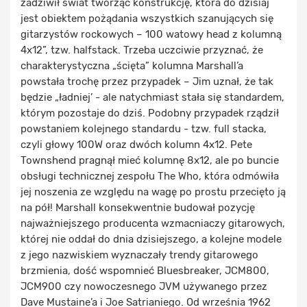
zadziwił świat tworząc konstrukcję, która do dzisiaj
jest obiektem pożądania wszystkich szanujących się
gitarzystów rockowych – 100 watowy head z kolumną
4x12”, tzw. halfstack. Trzeba uczciwie przyznać, że
charakterystyczna „ścięta” kolumna Marshall’a
powstała trochę przez przypadek – Jim uznał, że tak
będzie „ładniej’ - ale natychmiast stała się standardem,
którym pozostaje do dziś. Podobny przypadek rządził
powstaniem kolejnego standardu - tzw. full stacka,
czyli głowy 100W oraz dwóch kolumn 4x12. Pete
Townshend pragnął mieć kolumnę 8x12, ale po buncie
obsługi technicznej zespołu The Who, która odmówiła
jej noszenia ze względu na wagę po prostu przecięto ją
na pół! Marshall konsekwentnie budował pozycję
najważniejszego producenta wzmacniaczy gitarowych,
której nie oddał do dnia dzisiejszego, a kolejne modele
z jego nazwiskiem wyznaczały trendy gitarowego
brzmienia, dość wspomnieć Bluesbreaker, JCM800,
JCM900 czy nowoczesnego JVM używanego przez
Dave Mustaine’a i Joe Satrianiego. Od września 1962