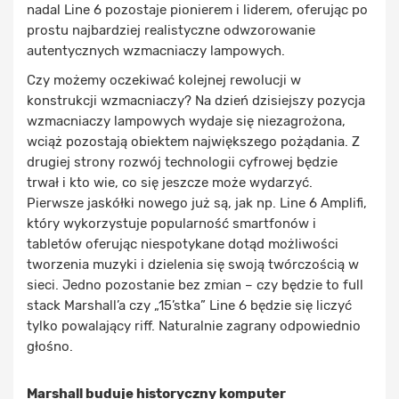
nadal Line 6 pozostaje pionierem i liderem, oferując po
prostu najbardziej realistyczne odwzorowanie
autentycznych wzmacniaczy lampowych.
Czy możemy oczekiwać kolejnej rewolucji w
konstrukcji wzmacniaczy? Na dzień dzisiejszy pozycja
wzmacniaczy lampowych wydaje się niezagrożona,
wciąż pozostają obiektem największego pożądania. Z
drugiej strony rozwój technologii cyfrowej będzie
trwał i kto wie, co się jeszcze może wydarzyć.
Pierwsze jaskółki nowego już są, jak np. Line 6 Amplifi,
który wykorzystuje popularność smartfonów i
tabletów oferując niespotykane dotąd możliwości
tworzenia muzyki i dzielenia się swoją twórczością w
sieci. Jedno pozostanie bez zmian – czy będzie to full
stack Marshall’a czy „15’stka” Line 6 będzie się liczyć
tylko powalający riff. Naturalnie zagrany odpowiednio
głośno.
Marshall buduje historyczny komputer