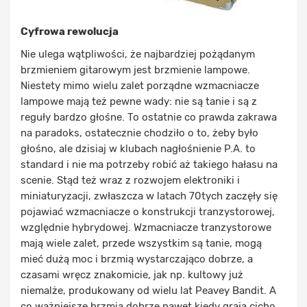
Cyfrowa rewolucja
Nie ulega wątpliwości, że najbardziej pożądanym
brzmieniem gitarowym jest brzmienie lampowe.
Niestety mimo wielu zalet porządne wzmacniacze
lampowe mają też pewne wady: nie są tanie i są z
reguły bardzo głośne. To ostatnie co prawda zakrawa
na paradoks, ostatecznie chodziło o to, żeby było
głośno, ale dzisiaj w klubach nagłośnienie P.A. to
standard i nie ma potrzeby robić aż takiego hałasu na
scenie. Stąd też wraz z rozwojem elektroniki i
miniaturyzacji, zwłaszcza w latach 70tych zaczęły się
pojawiać wzmacniacze o konstrukcji tranzystorowej,
względnie hybrydowej. Wzmacniacze tranzystorowe
mają wiele zalet, przede wszystkim są tanie, mogą
mieć dużą moc i brzmią wystarczająco dobrze, a
czasami wręcz znakomicie, jak np. kultowy już
niemalże, produkowany od wielu lat Peavey Bandit. A
co ważniejsze brzmią dobrze nawet kiedy grają cicho,