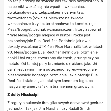
po raz pierwszy na świecie coś tak dziś oczywistego, a
na co nikt wcześniej nie wpadł – wzmacniacz
dwukanałowy z przełącznikiem nożnym tzw.
footswitchem (również pierwsze na świecie
wzmacniacze trzy i czterokanałowe to konstrukcje
Mesa/Boogie). Jednak wzmacniaczem, który zapewnił
firmie Mesa/Boogie miejsce w historii rocka jest
bezapelacyjnie Dual Rectifier. Podobnie jak dwie
dekady wcześniej JTM 45 i Plexi Marshall’a tak w latach
90. Mesa/Boogie Dual Rectifier definiował brzmienie
epoki i był wręcz stworzony dla trash, grunge czy nu
metalu. Od tamtej pory brzmienie określone jako „hi-
gain” jest synonimem potężnego, agresywnego, ale
niesamowicie bogatego brzmienia, jakie oferuje Dual
Rectifier i stało się absolutnym kanonem tego, co
nazywamy amerykańskim brzmieniem gitarowym.
Z delty Mississipi
Z reguły o sukcesie firm gitarowych decydował geniusz
jednostki. Tak jak Jim Marshall czy Radall Smith