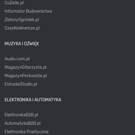
CoZaIle.pl
Informator Budownictwa
ZielonyOgródek.pl
CzasNaWnetrze.pl
MUZYKA I DŹWIĘK
Audio.com.pl
MagazynGitarzysta.pl
MagazynPerkusista.pl
EstradaiStudio.pl
ELEKTRONIKA I AUTOMATYKA
ElektronikaB2B.pl
AutomatykaB2B.pl
Elektronika Praktyczna