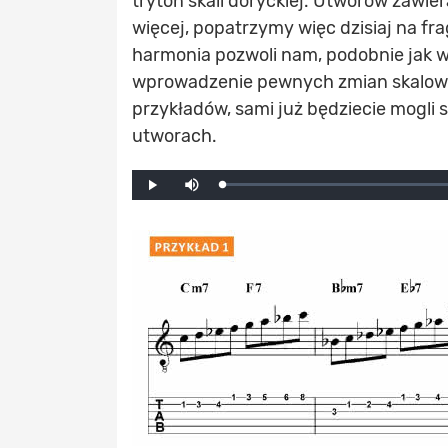
tryton skali doryckiej. Utworów zawie
więcej, popatrzymy więc dzisiaj na f
harmonia pozwoli nam, podobnie jak 
wprowadzenie pewnych zmian skalowych
przykładów, sami już będziecie mogli 
utworach.
Mute
Loaded
:
Progress
:
Play
0%
0%