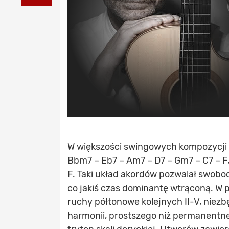
W większości swingowych kompozycji r
Bbm7 – Eb7 – Am7 – D7 – Gm7 – C7 – F,
F. Taki układ akordów pozwalał swobo
co jakiś czas dominantę wtrąconą. W
ruchy półtonowe kolejnych II-V, niezbę
harmonii, prostszego niż permanentne