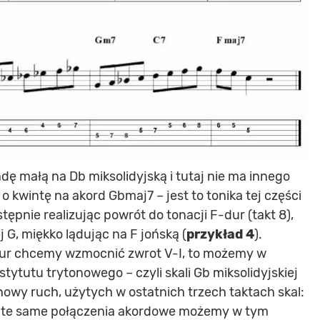
ę małą na Db miksolidyjską i tutaj nie ma innego
o kwintę na akord Gbmaj7 – jest to tonika tej części
ępnie realizując powrót do tonacji F-dur (takt 8),
 G, miękko lądując na F jońską (
przykład 4
).
-dur chcemy wzmocnić zwrot V-I, to możemy w
stytutu trytonowego – czyli skali Gb miksolidyjskiej
wy ruch, użytych w ostatnich trzech taktach skal:
e te same połączenia akordowe możemy w tym