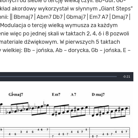
lonych od siebie o tercję wielką czyli: Bb-dur, Gb-
 układ akordowy wykorzystał w słynnym „Giant Steps”
i: || Bbmaj7 | Abm7 Db7 | Gbmaj7 | Em7 A7 | Dmaj7 |
| Modulacja o tercję wielką wymusza za każdym
 więc po jednej skali w taktach 2, 4, 6 i 8 pozwoli
 materiale dźwiękowym. W pierwszych 5 taktach
ielkiej: Bb – jońska, Ab – dorycka, Gb – jońska, E –
Remainin
-0:21
Time