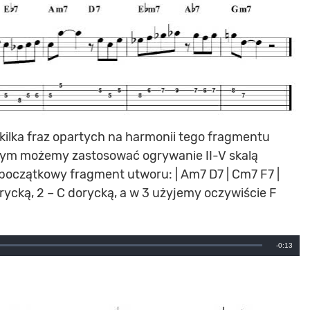
ilka fraz opartych na harmonii tego fragmentu
tórym możemy zastosować ogrywanie II-V skalą
– początkowy fragment utworu: | Am7 D7 | Cm7 F7 |
orycką, 2 – C dorycką, a w 3 użyjemy oczywiście F
Remainin
-0:13
Time