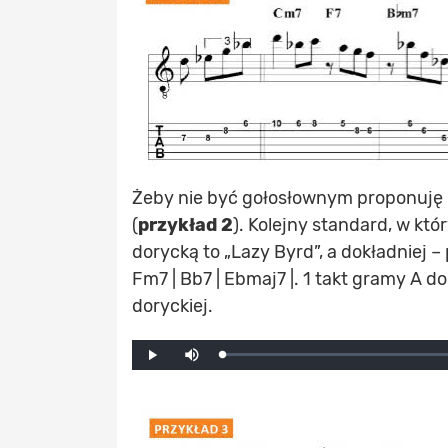
Żeby nie być gołosłownym proponuję k
(
przykład 2
). Kolejny standard, w k
dorycką to „Lazy Byrd”, a dokładniej 
Fm7 | Bb7 | Ebmaj7 |. 1 takt gramy A d
doryckiej.
Mute
Loaded
:
Progress
:
Play
0%
0%