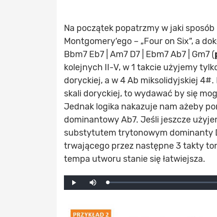
Na początek popatrzmy w jaki sposó
Montgomery’ego – „Four on Six”, a dok
Bbm7 Eb7 | Am7 D7 | Ebm7 Ab7 | Gm7 (
kolejnych II-V, w 1 takcie użyjemy tylko
doryckiej, a w 4 Ab miksolidyjskiej 4
skali doryckiej, to wydawać by się mo
Jednak logika nakazuje nam ażeby p
dominantowy Ab7. Jeśli jeszcze użyjemy
substytutem trytonowym dominanty D7
trwającego przez następne 3 takty to
tempa utworu stanie się łatwiejsza.
Mute
Loaded
:
Progress
:
Play
0%
0%