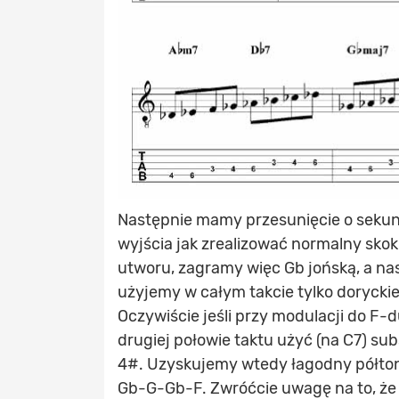
Następnie mamy przesunięcie o sekund
wyjścia jak zrealizować normalny skok 
utworu, zagramy więc Gb jońską, a nast
użyjemy w całym takcie tylko doryckiej
Oczywiście jeśli przy modulacji do F
drugiej połowie taktu użyć (na C7) sub
4#. Uzyskujemy wtedy łagodny półtono
Gb-G-Gb-F. Zwróćcie uwagę na to, ż