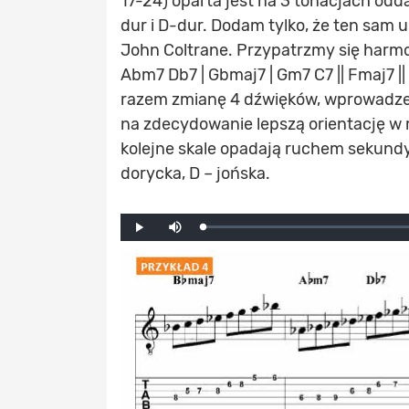
17-24) oparta jest na 3 tonacjach odda
dur i D-dur. Dodam tylko, że ten sam
John Coltrane. Przypatrzmy się harmoni
Abm7 Db7 | Gbmaj7 | Gm7 C7 || Fmaj7 |
razem zmianę 4 dźwięków, wprowadzenie
na zdecydowanie lepszą orientację w
kolejne skale opadają ruchem sekundy w
dorycka, D – jońska.
Mute
Loaded
:
Progress
:
Play
0%
0%