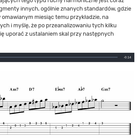
rających tego typu ruchy harmoniczne jest coraz
ragmenty innych, ogólnie znanych standardów, gdzie
w omawianym miesiąc temu przykładzie, na
 i myślę, że po przeanalizowaniu tych kilku
się uporać z ustalaniem skal przy następnych
Remainin
-0:14
Time