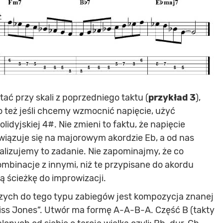
tać przy skali z poprzedniego taktu (
przykład 3
),
o też jeśli chcemy wzmocnić napięcie, użyć
idyjskiej 4#. Nie zmieni to faktu, że napięcie
wiązuje się na majorowym akordzie Eb, a od nas
realizujemy to zadanie. Nie zapominajmy, że co
ombinacje z innymi, niż te przypisane do akordu
ą ścieżkę do improwizacji.
zych do tego typu zabiegów jest kompozycja znanej
iss Jones”. Utwór ma formę A-A-B-A. Część B (takty