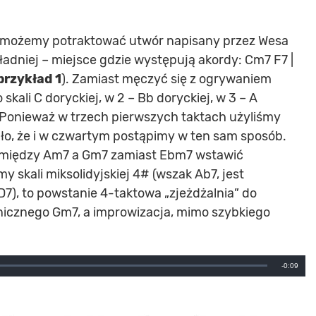
b możemy potraktować utwór napisany przez Wesa
ładniej – miejsce gdzie występują akordy: Cm7 F7 |
przykład 1
). Zamiast męczyć się z ogrywaniem
 skali C doryckiej, w 2 – Bb doryckiej, w 3 – A
#. Ponieważ w trzech pierwszych taktach użyliśmy
gło, że i w czwartym postąpimy w ten sam sposób.
omiędzy Am7 a Gm7 zamiast Ebm7 wstawić
 skali miksolidyjskiej 4# (wszak Ab7, jest
), to powstanie 4-taktowa „zjeżdżalnia” do
nicznego Gm7, a improwizacja, mimo szybkiego
Remainin
-0:09
Time