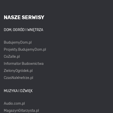
NASZE SERWISY
DOM, OGRÓD I WNĘTRZA
BudujemyDom.pl
Projekty.BudujemyDom.pl
CoZaIle.pl
Informator Budownictwa
ZielonyOgródek.pl
CzasNaWnetrze.pl
MUZYKA I DŹWIĘK
Audio.com.pl
MagazynGitarzysta.pl