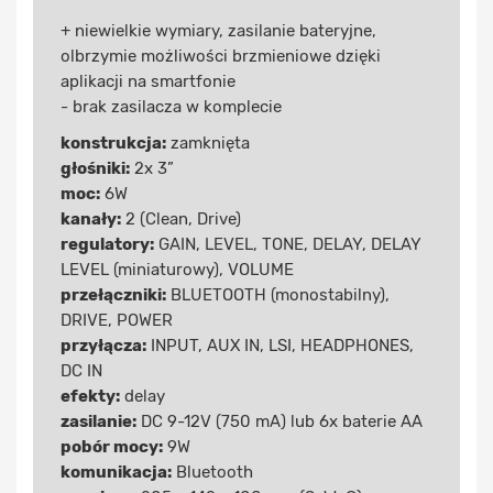
+ niewielkie wymiary, zasilanie bateryjne,
olbrzymie możliwości brzmieniowe dzięki
aplikacji na smartfonie
- brak zasilacza w komplecie
konstrukcja:
zamknięta
głośniki:
2x 3”
moc:
6W
kanały:
2 (Clean, Drive)
regulatory:
GAIN, LEVEL, TONE, DELAY, DELAY
LEVEL (miniaturowy), VOLUME
przełączniki:
BLUETOOTH (monostabilny),
DRIVE, POWER
przyłącza:
INPUT, AUX IN, LSI, HEADPHONES,
DC IN
efekty:
delay
zasilanie:
DC 9-12V (750 mA) lub 6x baterie AA
pobór mocy:
9W
komunikacja:
Bluetooth