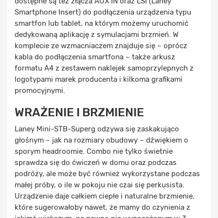
dostępne są też złącza AUX IN oraz LSI (Laney
Smartphone Insert) do podłączenia urządzenia typu
smartfon lub tablet, na którym możemy uruchomić
dedykowaną aplikację z symulacjami brzmień. W
komplecie ze wzmacniaczem znajduje się – oprócz
kabla do podłączenia smartfona – także arkusz
formatu A4 z zestawem naklejek samoprzylepnych z
logotypami marek producenta i kilkoma grafikami
promocyjnymi.
WRAŻENIE I BRZMIENIE
Laney Mini-STB-Superg odzywa się zaskakująco
głośnym – jak na rozmiary obudowy – dźwiękiem o
sporym headroomie. Combo nie tylko świetnie
sprawdza się do ćwiczeń w domu oraz podczas
podróży, ale może być również wykorzystane podczas
małej próby, o ile w pokoju nie czai się perkusista.
Urządzenie daje całkiem ciepłe i naturalne brzmienie,
które sugerowałoby nawet, że mamy do czynienia z