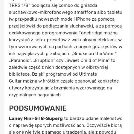
TRRS 1/8” podłącza się combo do gniazda
słuchawkowo-mikrofonowego smartfona albo tabletu
(w przypadku nowszych modeli iPhone za pomocą
przejściówki do podłączania słuchawek), a za pomocą
dedykowanego oprogramowania Tonebridge można
korzystać z setek presetów z wirtualnymi efektami, w
tym wzorowanych na partiach znanych gitarzystów w
ich największych przebojach. „Smoke on the Water”,
„Paranoid”, „Eruption” czy „Sweet Child of Mine” to
zaledwie część z nich dostępnych w olbrzymiej
bibliotece. Dzięki programowi od Ultimate
Guitar można w krótkim czasie opanować konkretne
utwory korzystając z brzmienia wzorowanego na
oryginalnych nagraniach.
PODSUMOWANIE
Laney Mini-STB-Superg
to bardzo udane maleństwo
o naprawdę sporych możliwościach. Oczywiście biorą
się one nie tyle z samego urządzenia, ale z powodu