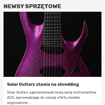
NEWSY SPRZĘTOWE
Solar Guitars stawia na shredding
Solar Guitars zaprezentował nową serię instrumentów
ACS, wprowadzając do swojej oferty modele
wyposażone ...