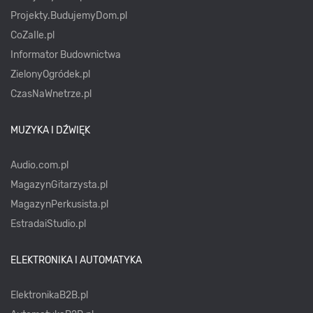
Projekty.BudujemyDom.pl
CoZaIle.pl
Informator Budownictwa
ZielonyOgródek.pl
CzasNaWnetrze.pl
MUZYKA I DŹWIĘK
Audio.com.pl
MagazynGitarzysta.pl
MagazynPerkusista.pl
EstradaiStudio.pl
ELEKTRONIKA I AUTOMATYKA
ElektronikaB2B.pl