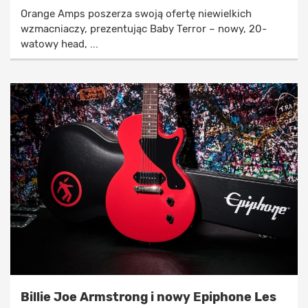
Orange Amps poszerza swoją ofertę niewielkich
wzmacniaczy, prezentując Baby Terror – nowy, 20-
watowy head, ...
Billie Joe Armstrong i nowy Epiphone Les