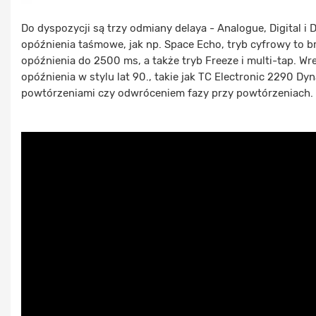
Do dyspozycji są trzy odmiany delaya - Analogue, Digital i
opóźnienia taśmowe, jak np. Space Echo, tryb cyfrowy to br
opóźnienia do 2500 ms, a także tryb Freeze i multi-tap. Wr
opóźnienia w stylu lat 90., takie jak TC Electronic 2290 D
powtórzeniami czy odwróceniem fazy przy powtórzeniach.