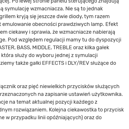
cej. Po lewej stronie panelu sterującego znajdują
ną symulację wzmacniacza. Nie są to jednak
grillem kryją się jeszcze dwie diody, tym razem
t emulowanie obecności prawdziwych lamp. Efekt
iem ciekawy i sprawia, że wzmacniacze nabierają
age. Pod względem regulacji mamy tu do dyspozycji
STER, BASS, MIDDLE, TREBLE oraz kilka gałek
która służy do wyboru jednej z symulacji
dziemy także gałki EFFECTS i DLY/REV służące do
łącznik oraz pięć niewielkich przycisków służących
przeznaczonych na zapisanie ustawień użytkownika.
acje na temat aktualnej pozycji każdego z
nym rozwiązaniem. Kolejna ciekawostka to przycisk
ne w przypadku linii opóźniających) oraz do