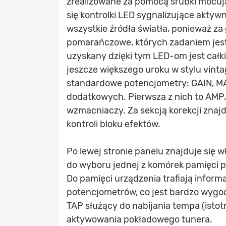
zrealizowane za pomocą śrubki mocują
się kontrolki LED sygnalizujące aktyw
wszystkie źródła światła, ponieważ za 
pomarańczowe, których zadaniem jes
uzyskany dzięki tym LED-om jest całk
jeszcze większego uroku w stylu vint
standardowe potencjometry: GAIN, MA
dodatkowych. Pierwsza z nich to AMP, 
wzmacniaczy. Za sekcją korekcji znaj
kontroli bloku efektów.
Po lewej stronie panelu znajduje się w
do wyboru jednej z komórek pamięci 
Do pamięci urządzenia trafiają inform
potencjometrów, co jest bardzo wygod
TAP służący do nabijania tempa (istot
aktywowania pokładowego tunera.