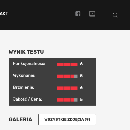
AKT
WYNIK TESTU
Funkcjonalność:
6
Wykonanie:
5
Brzmienie:
6
Jakość / Cena:
5
GALERIA
WSZYSTKIE ZDJĘCIA (9)