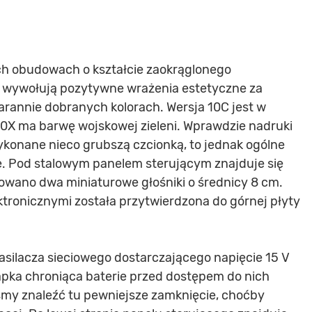
 obudowach o kształcie zaokrąglonego
a wywołują pozytywne wrażenia estetyczne za
rannie dobranych kolorach. Wersja 10C jest w
10X ma barwę wojskowej zieleni. Wprawdzie nadruki
konane nieco grubszą czcionką, to jednak ogólne
e. Pod stalowym panelem sterującym znajduje się
owano dwa miniaturowe głośniki o średnicy 8 cm.
tronicznymi została przytwierdzona do górnej płyty
silacza sieciowego dostarczającego napięcie 15 V
apka chroniąca baterie przed dostępem do nich
yśmy znaleźć tu pewniejsze zamknięcie, choćby