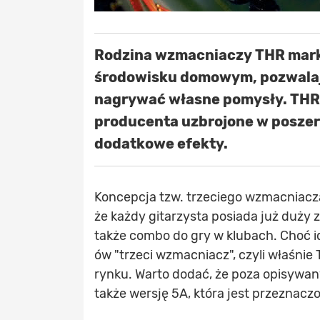
Rodzina wzmacniaczy THR marki
środowisku domowym, pozwalaj
nagrywać własne pomysły. THR
producenta uzbrojone w poszer
dodatkowe efekty.
Koncepcja tzw. trzeciego wzmacniacza
że każdy gitarzysta posiada już duży 
także combo do gry w klubach. Choć id
ów "trzeci wzmacniacz", czyli właśnie
rynku. Warto dodać, że poza opisywa
także wersję 5A, która jest przeznacz