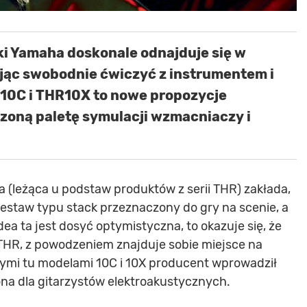
 Yamaha doskonale odnajduje się w
ąc swobodnie ćwiczyć z instrumentem i
10C i THR10X to nowe propozycje
zoną paletę symulacji wzmacniaczy i
 (leżąca u podstaw produktów z serii THR) zakłada,
zestaw typu stack przeznaczony do gry na scenie, a
ea ta jest dosyć optymistyczna, to okazuje się, że
 THR, z powodzeniem znajduje sobie miejsce na
nymi tu modelami 10C i 10X producent wprowadził
ona dla gitarzystów elektroakustycznych.