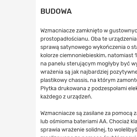
BUDOWA
Wzmacniacze zamknięto w gustownych
prostopadłościanu. Oba te urządzeni
sprawą satynowego wykończenia o sta
kolorze ciemnoniebieskim, natomiast 
na panelu sterującym mogłyby być wy
wrażenia są jak najbardziej pozytywn
plastikowy chassis, na którym zamont
Płytka drukowana z podzespołami elek
każdego z urządzeń.
Wzmacniacze są zasilane za pomocą za
lub ośmioma bateriami AA. Chociaż kl
sprawia wrażenie solidnej, to wolelib