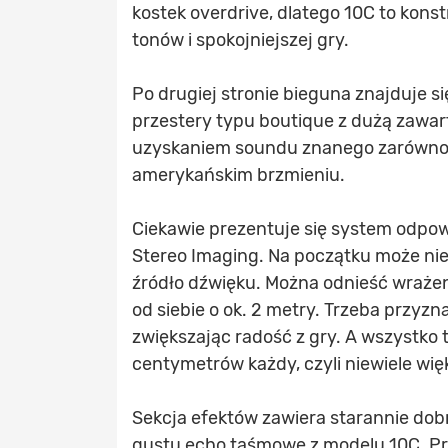
kostek overdrive, dlatego 10C to kons
tonów i spokojniejszej gry.
Po drugiej stronie bieguna znajduje
przestery typu boutique z dużą zawar
uzyskaniem soundu znanego zarówno z
amerykańskim brzmieniu.
Ciekawie prezentuje się system odpo
Stereo Imaging. Na początku może nie
źródło dźwięku. Można odnieść wraże
od siebie o ok. 2 metry. Trzeba przyzn
zwiększając radość z gry. A wszystko 
centymetrów każdy, czyli niewiele wi
Sekcja efektów zawiera starannie dob
gustu echo taśmowe z modelu 10C. Pr