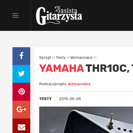
Sprzęt
Testy
Wzmacniacz
>>
>>
>>
YAMAHA
THR10C,
Rodzaj sprzętu:
Wzmacniacz
TESTY
2015-05-05