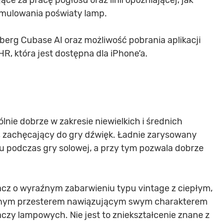
e za pracę pogłosu oraz linii opóźniającej, jak
ymulowania poświaty lamp.
berg Cubase AI oraz możliwość pobrania aplikacji
, która jest dostępna dla iPhone’a.
nie dobrze w zakresie niewielkich i średnich
, zachęcający do gry dźwięk. Ładnie zarysowany
u podczas gry solowej, a przy tym pozwala dobrze
cz o wyraźnym zabarwieniu typu vintage z ciepłym,
lonym przesterem nawiązującym swym charakterem
zy lampowych. Nie jest to zniekształcenie znane z