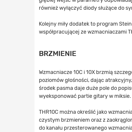
głębiej wejść w parametry odpowiadając
również wyłączyć diody służące do s
Kolejny miły dodatek to program Stein
współpracującej ze wzmacniaczami THR
BRZMIENIE
Wzmacniacze 10C i 10X brzmią szczegól
poziomów głośności, dając atrakcyjny
środek pasma daje duże pole do popis
wyeksponować partie gitary w miksie.
THR10C można określić jako wzmacnia
czystym brzmieniem oraz z zaokrąg
do kanału przesterowanego wzmacniac