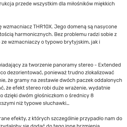
trukcja przede wszystkim dla miłośników miękkich
 się wzmacniacz THR10X. Jego domeną są nasycone
tością harmonicznych. Bez problemu radzi sobie z
e wzmacniaczy o typowo brytyjskim, jak i
wiadający za tworzenie panoramy stereo - Extended
co dezorientować, ponieważ trudno zlokalizować
nie, że gramy na zestawie dwóch paczek oddalonych
ać, że efekt stereo robi duże wrażenie, wydatnie
to dzięki dwóm głośniczkom o średnicy 8
ększymi niż typowe słuchawki…
rane efekty, z których szczególnie przypadło nam do
zydałoby się dodać do tego inne brzmienia