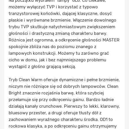
Na początku wybrałem "lampy" 6L6. Co ciekawe,
możemy wyłączyć TVP i korzystać z typowo
tranzystorowej końcówki, dającej klasyczne, dosyć
płaskie i wyrównane brzmienie. Włączenie dowolnego
trybu TVP skutkuje natychmiastowym zwiększeniem
głośności i drastyczną zmianą charakteru barwy.
Różnica jest ogromna, a odkręcenie głośności MASTER
spokojnie zbliża nas do poziomu znanego z
lampowych konstrukcji. Możemy tu zarówno grać
cicho w domu, jak i bez najmniejszego problemu
wystąpić z głośno grającą sekcją.
Tryb Clean Warm oferuje dynamiczne i pełne brzmienie,
niczym nie różniące się od dobrych lampowców. Clean
Bright znacznie rozjaśnia barwę, która szybciej
przełamuje się przy odkręceniu gainu. Bardzo ładnie
działają kanały crunchowe. Pierwszy to lekki, klarowny,
bluesowy przester, a drugi oferuje tłusty dół z
zachowaniem wyraźnego charakteru środka. OD1 to
rockowa klasyka, a po odkręceniu gainu otrzymujemy