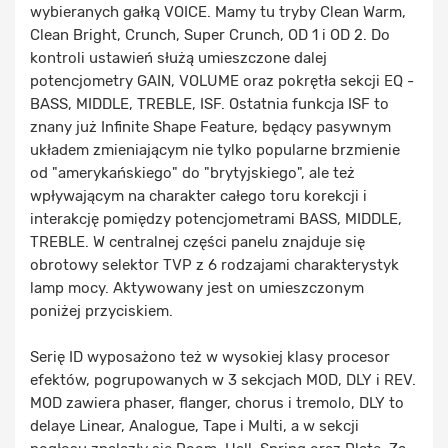
wybieranych gałką VOICE. Mamy tu tryby Clean Warm,
Clean Bright, Crunch, Super Crunch, OD 1 i OD 2. Do
kontroli ustawień służą umieszczone dalej
potencjometry GAIN, VOLUME oraz pokrętła sekcji EQ -
BASS, MIDDLE, TREBLE, ISF. Ostatnia funkcja ISF to
znany już Infinite Shape Feature, będący pasywnym
układem zmieniającym nie tylko popularne brzmienie
od "amerykańskiego" do "brytyjskiego", ale też
wpływającym na charakter całego toru korekcji i
interakcję pomiędzy potencjometrami BASS, MIDDLE,
TREBLE. W centralnej części panelu znajduje się
obrotowy selektor TVP z 6 rodzajami charakterystyk
lamp mocy. Aktywowany jest on umieszczonym
poniżej przyciskiem.
Serię ID wyposażono też w wysokiej klasy procesor
efektów, pogrupowanych w 3 sekcjach MOD, DLY i REV.
MOD zawiera phaser, flanger, chorus i tremolo, DLY to
delaye Linear, Analogue, Tape i Multi, a w sekcji