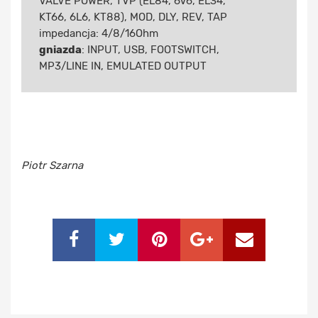
VALVE POWER, TVP (EL84, 6V6, EL34,
KT66, 6L6, KT88), MOD, DLY, REV, TAP
impedancja: 4/8/16Ohm
gniazda
: INPUT, USB, FOOTSWITCH,
MP3/LINE IN, EMULATED OUTPUT
Piotr Szarna