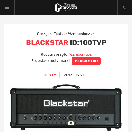
Sprzęt
Testy
Wzmacniacz
>>
>>
>>
BLACKSTAR
ID:100TVP
Rodzaj sprzętu:
Wzmacniacz
Pozostałe testy marki
BLACKSTAR
TESTY
2013-03-20