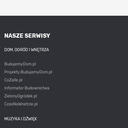
NASZE SERWISY
DOM, OGRÓD I WNĘTRZA
BudujemyDom.pl
Projekty.BudujemyDom.pl
CoZaIle.pl
Informator Budownictwa
ZielonyOgródek.pl
CzasNaWnetrze.pl
MUZYKA I DŹWIĘK