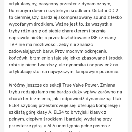
artykulacyjny, nasycony przester z dynamicznym,
tłumionym dołem i czytelnym środkiem. Ostatni OD 2
to ciemniejszy, bardziej skompresowany sound z lekko
wycofanym środkiem. Ważne jest to, że wszystkie
tryby różnią się od siebie charakterem i brzmią
naprawdę nieźle, a przez kształtowanie ISF i zmianę
TVP nie ma możliwości, żeby nie znaleźć
zadowalających barw. Przy mocnym odkręceniu
końcówki brzmienie staje się lekko zbasowane i środek
robi się nieco twardszy, ale dynamika i odpowiedź na
artykulację stoi na najwyższym, lampowym poziomie.
Wróćmy jeszcze do sekcji True Valve Power. Zmiana
trybu rodzaju lamp ma bardzo duży wpływ zarówno na
charakter brzmienia, jak i odpowiedź dynamiczną. I tak
EL84 szybciej przesterowuje się, oferując kompresję i
szklistą górę klasy A, EL34 to brytyjski klasyk z
pełnym, ciepłym środkiem i bardziej wydatną przy
przesterze górą, a 6L6 udostępnia pełne pasmo z