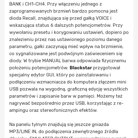
BANK i CH1-CH4. Przy włączeniu jednego z
zaprogramowanych brzmień bardzo pomocna jest
dioda Recall, znajdująca się przed gałką VOICE i
wskazująca status 6 dalszych potencjometrów. Przy
wywołaniu presetu i korygowaniu ustawień, dopiero po
znalezieniu przez nas ustawionego poziomu danego
parametru, gałki zaczynają mieć wpływ na brzmienie,
co sygnalizowane jest podwójnym zaświeceniem się
diody. W trybie MANUAL barwa odpowiada fizycznemu
położeniu potencjometrów.
Blackstar
przygotował
specjalny edytor GUI, który po zainstalowaniu i
podłączeniu wzmacniacza do komputera złączem mini
USB pozwala na wygodną, graficzną edycję wszystkich
parametrów i zapisanie barw w pamięci. Możemy też
nagrywać bezpośrednio przez USB, korzystając z re-
ampingu oraz stereofonicznych efektów.
Na panelu tylnym znajdują się jeszcze gniazda
MP3/LINE IN, do podłączenia zewnętrznego źródła