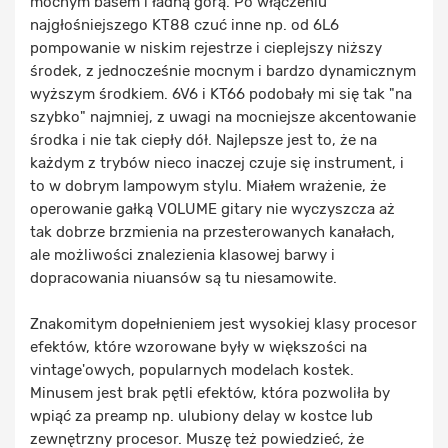
mocnym basem i ładną górą. Po włączeniu
najgłośniejszego KT88 czuć inne np. od 6L6
pompowanie w niskim rejestrze i cieplejszy niższy
środek, z jednocześnie mocnym i bardzo dynamicznym
wyższym środkiem. 6V6 i KT66 podobały mi się tak "na
szybko" najmniej, z uwagi na mocniejsze akcentowanie
środka i nie tak ciepły dół. Najlepsze jest to, że na
każdym z trybów nieco inaczej czuje się instrument, i
to w dobrym lampowym stylu. Miałem wrażenie, że
operowanie gałką VOLUME gitary nie wyczyszcza aż
tak dobrze brzmienia na przesterowanych kanałach,
ale możliwości znalezienia klasowej barwy i
dopracowania niuansów są tu niesamowite.
Znakomitym dopełnieniem jest wysokiej klasy procesor
efektów, które wzorowane były w większości na
vintage'owych, popularnych modelach kostek.
Minusem jest brak pętli efektów, która pozwoliła by
wpiąć za preamp np. ulubiony delay w kostce lub
zewnętrzny procesor. Muszę też powiedzieć, że