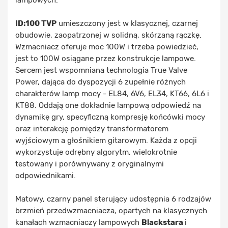
lampowych.
ID:100 TVP
umieszczony jest w klasycznej, czarnej
obudowie, zaopatrzonej w solidną, skórzaną rączkę.
Wzmacniacz oferuje moc 100W i trzeba powiedzieć,
jest to 100W osiągane przez konstrukcje lampowe.
Sercem jest wspomniana technologia True Valve
Power, dająca do dyspozycji 6 zupełnie różnych
charakterów lamp mocy - EL84, 6V6, EL34, KT66, 6L6 i
KT88. Oddają one dokładnie lampową odpowiedź na
dynamikę gry, specyficzną kompresję końcówki mocy
oraz interakcję pomiędzy transformatorem
wyjściowym a głośnikiem gitarowym. Każda z opcji
wykorzystuje odrębny algorytm, wielokrotnie
testowany i porównywany z oryginalnymi
odpowiednikami.
Matowy, czarny panel sterujący udostępnia 6 rodzajów
brzmień przedwzmacniacza, opartych na klasycznych
kanałach wzmacniaczy lampowych
Blackstara
i