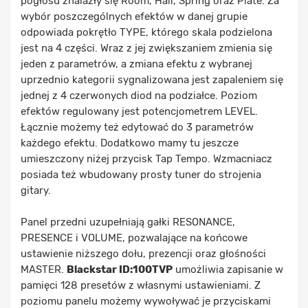
pogłosu znalazły się Room, Hall, Spring oraz Plate. Za
wybór poszczególnych efektów w danej grupie
odpowiada pokrętło TYPE, którego skala podzielona
jest na 4 części. Wraz z jej zwiększaniem zmienia się
jeden z parametrów, a zmiana efektu z wybranej
uprzednio kategorii sygnalizowana jest zapaleniem się
jednej z 4 czerwonych diod na podziałce. Poziom
efektów regulowany jest potencjometrem LEVEL.
Łącznie możemy też edytować do 3 parametrów
każdego efektu. Dodatkowo mamy tu jeszcze
umieszczony niżej przycisk Tap Tempo. Wzmacniacz
posiada też wbudowany prosty tuner do strojenia
gitary.
Panel przedni uzupełniają gałki RESONANCE,
PRESENCE i VOLUME, pozwalające na końcowe
ustawienie niższego dołu, prezencji oraz głośności
MASTER.
Blackstar ID:100TVP
umożliwia zapisanie w
pamięci 128 presetów z własnymi ustawieniami. Z
poziomu panelu możemy wywoływać je przyciskami